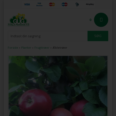
0
Forside
»
Planter
»
Frugttræer
»
Æbletræer