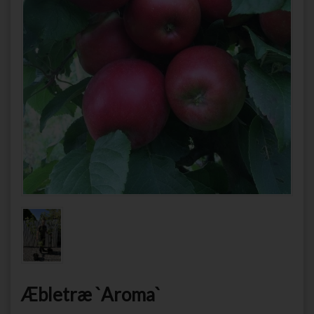
Æbletræ `Aroma`