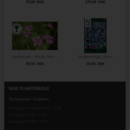
75,00 DKK
379,00 DKK
Storkenæb - Nordic 'Rose Clair'
Forglemmigej, Skov-
69,00 DKK
39,00 DKK
GUG PLANTESKOLE
Åbningstider i Butikken
Mandag - Fredag kl.9.00 -17.30
Lørdag kl.10.00 - 15.00
Søndag kl.10.00 - 15.00