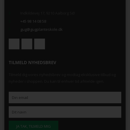
.
Indkildevej 17, 9210 Aalborg SØ
+45 98 14 08 58
gug@gugplanteskole.dk
TILMELD NYHEDSBREV
Tilmeld dig vores nyhedsbrev og modtag eksklusive tilbud og
nyheder i shoppen. Du kan til enhver tid afmelde igen.