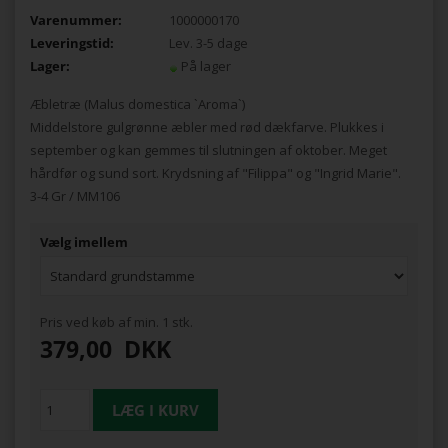
Varenummer:
1000000170
Leveringstid:
Lev. 3-5 dage
Lager:
På lager
Æbletræ (Malus domestica `Aroma`)
Middelstore gulgrønne æbler med rød dækfarve. Plukkes i
september og kan gemmes til slutningen af oktober. Meget
hårdfør og sund sort. Krydsning af "Filippa" og "Ingrid Marie".
3-4 Gr / MM106
Vælg imellem
Pris ved køb af min. 1 stk.
379,00
DKK