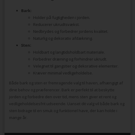
Bark:
Holder på fugtigheden i jorden.
Reducerer ukrudtsvækst.
Nedbrydes og forbedrer jordens kvalitet.
Naturlig og dekorativ afdækning.
Sten:
Holdbart og langtidsholdbart materiale.
Forbedrer dræning og forhindrer ukrudt.
Velegnet til gangstier og dekorative elementer.
Kræver minimal vedligeholdelse.
Både bark og sten er fremragende valg til haven, afhængigt af
dine behov og præferencer. Bark er perfekt til at beskytte
jorden og forbedre den over tid, mens sten giver et rent og
vedligeholdelsesfrit udseende. Uanset dit valg vil både bark og
sten bidrage til en smuk og funktionel have, der kan holde i
mange år.