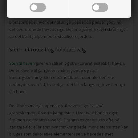
en grovere bark, hvis du ønsker en langvarig afdækning.
Anvendelse af bark er særligt velegnet omkring buske, træer og
blomsterbede, hvor det naturlige udseende passer godt ind i
det overordnede havedesign. Det er også effektivt i skråninger,
da det kan hjælpe med at stabilisere jorden.
Sten – et robust og holdbart valg
Sten til haven
giver en stilren og struktureret æstetik til haven.
De er ideelle til gangstier, omkring bede og som
kantafgrænsning. Sten er et holdbart materiale, der ikke
nedbrydes over tid, hvilket gør det til en langvarig investering i
din have.
Der findes mange typer sten til haven, lige fra små
granitskærver til større kampesten. Hver type har sin egen
funktion og æstetiske værdi. Granitskærver bruges ofte på
gangarealer eller som pynt omkring bede, mens større sten kan
bruges som dekorative elementer i selve havedesignet.