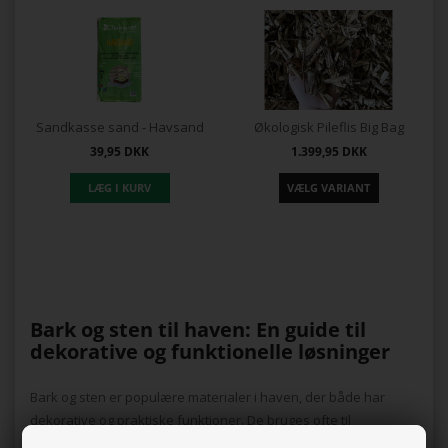
Sandkasse sand - Havsand
Økologisk Pileflis Big Bag
39,95
DKK
1.399,95
DKK
Bark og sten til haven: En guide til
dekorative og funktionelle løsninger
Bark og sten er populære materialer i haven, der både har
dekorative og praktiske funktioner. De bruges ofte til
afdækning, som en naturlig del af haveanlæg og for at skabe et