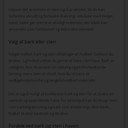
Udover det æstetiske er sten også praktiske, da de kan
forhindre ukrudt og forbedre dræning i områder med meget
vand. Dette gør sten til et alsidigt materiale, der både kan
anvendes som funktionelt og dekorativt element.
Valg af bark eller sten
Valget mellem bark og sten afhænger af, hvilken funktion du
ønsker, og hvilket udtryk du gerne vil have i din have. Bark er
velegnet, hvis du ønsker en naturlig og jordforbedrende
løsning, mens sten er ideelt, hvis du vil have et
vedligeholdelsesfrit og langtidsholdbart materiale.
Det er også muligt at kombinere bark og sten for at skabe en
varieret og spændende have. For eksempel kan du bruge sten
som kantafgrænsning og bark som afdækning i dine bede,
hvilket skaber kontrast og struktur.
Fordele ved bark og sten i haven: