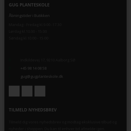
GUG PLANTESKOLE
Åbningstider i Butikken
Mandag - Fredag kl.9.00 -17.30
Lørdag kl.10.00 - 15.00
Søndag kl.10.00 - 15.00
.
Indkildevej 17, 9210 Aalborg SØ
+45 98 14 08 58
gug@gugplanteskole.dk
TILMELD NYHEDSBREV
Tilmeld dig vores nyhedsbrev og modtag eksklusive tilbud og
nyheder i shoppen. Du kan til enhver tid afmelde igen.