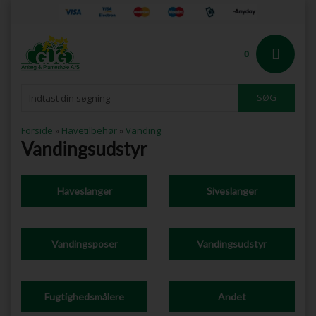
0
Forside
»
Havetilbehør
»
Vanding
Vandingsudstyr
Haveslanger
Siveslanger
Vandingsposer
Vandingsudstyr
Fugtighedsmålere
Andet