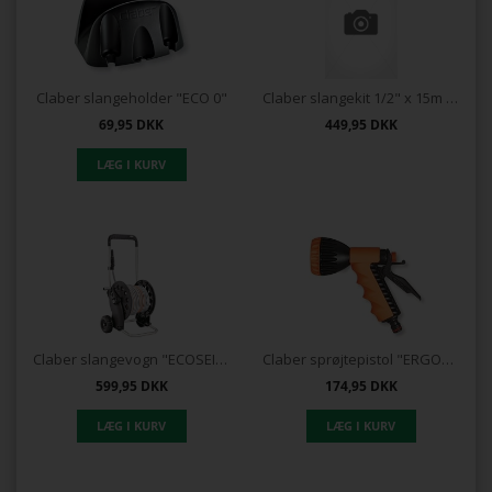
Claber slangeholder "ECO 0"
Claber slangekit 1/2" x 15m "KIT TUBO"
69,95
DKK
449,95
DKK
Claber slangevogn "ECOSEI KIT"
Claber sprøjtepistol "ERGO" BL Pakning
599,95
DKK
174,95
DKK