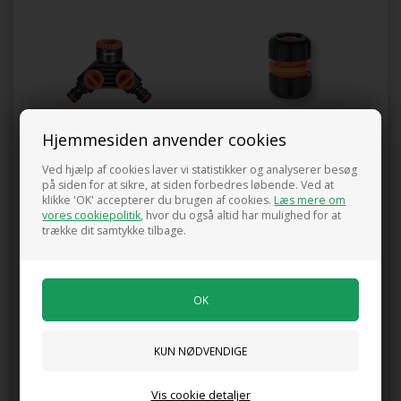
Claber Y-stykke BL Pakning
Slangesamler BL Pakning claber
Hjemmesiden anvender cookies
59,95
DKK
39,95
DKK
Ved hjælp af cookies laver vi statistikker og analyserer besøg
på siden for at sikre, at siden forbedres løbende. Ved at
klikke 'OK' accepterer du brugen af cookies.
Læs mere om
vores cookiepolitik
, hvor du også altid har mulighed for at
trække dit samtykke tilbage.
Mængderabat
Mængderabat
Aqua flora Ferievander – Selv-vandingsspyd
Aqua flora Ferievander – Selv-vandingsspyd
Fra
66,66
DKK
Fra
66,66
DKK
Vis cookie detaljer