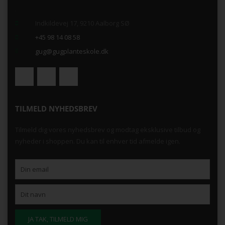
.
Indkildevej 17, 9210 Aalborg SØ
+45 98 14 08 58
gug@gugplanteskole.dk
TILMELD NYHEDSBREV
Tilmeld dig vores nyhedsbrev og modtag eksklusive tilbud og
nyheder i shoppen. Du kan til enhver tid afmelde igen.