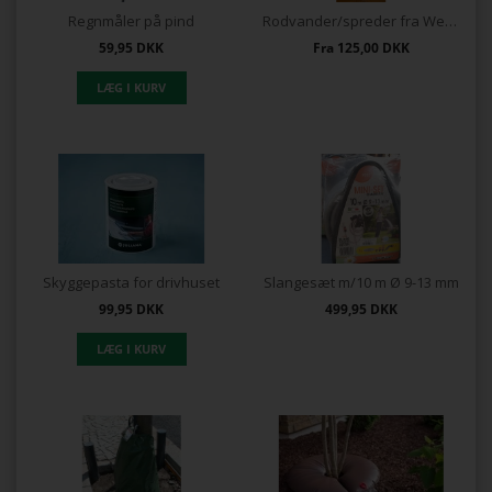
Regnmåler på pind
Rodvander/spreder fra Weibulls
59,95
DKK
Fra
125,00
DKK
Skyggepasta for drivhuset
Slangesæt m/10 m Ø 9-13 mm
99,95
DKK
499,95
DKK