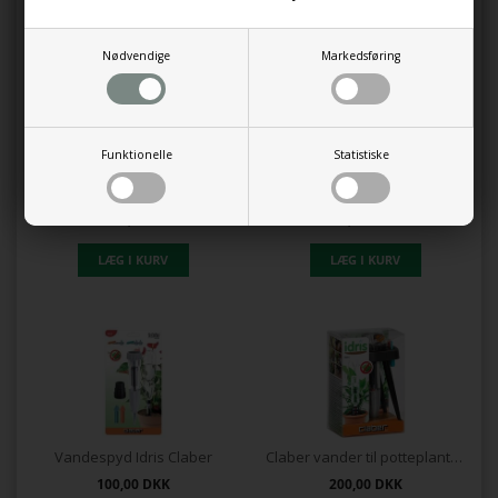
Nødvendige
Markedsføring
Mængderabat
Funktionelle
Statistiske
Aqua flora Ferievander – Selv-vandingsspyd - flere farver
Fugtighedsmåler til jord og planter
Fra
66,66
DKK
99,95
DKK
Vandespyd Idris Claber
Claber vander til potteplanter "IDRIS"
100,00
DKK
200,00
DKK