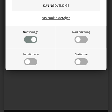
135,00
DKK
135,00
DKK
Vis cookie detaljer
Nødvendige
Markedsføring
Funktionelle
Statistiske
Alunrod `Lemon Love`
Alunrod "Mahogony Monster"
135,00
DKK
135,00
DKK