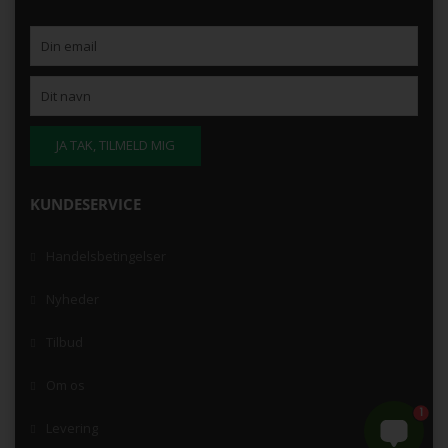
KUNDESERVICE
Handelsbetingelser
Nyheder
Tilbud
Om os
1
Levering