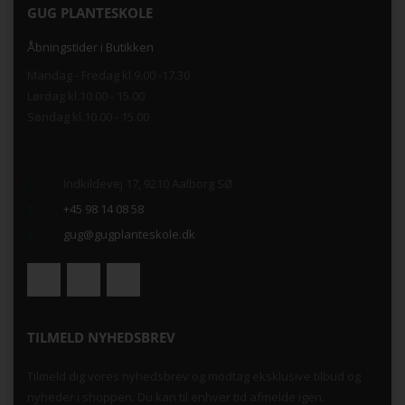
GUG PLANTESKOLE
Åbningstider i Butikken
Mandag - Fredag kl.9.00 -17.30
Lørdag kl.10.00 - 15.00
Søndag kl.10.00 - 15.00
.
Indkildevej 17, 9210 Aalborg SØ
+45 98 14 08 58
gug@gugplanteskole.dk
TILMELD NYHEDSBREV
Tilmeld dig vores nyhedsbrev og modtag eksklusive tilbud og
nyheder i shoppen. Du kan til enhver tid afmelde igen.