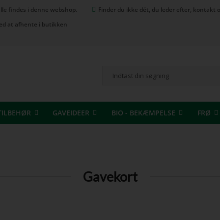
 alle findes i denne webshop.
Finder du ikke dét, du leder efter, kontak
ed at afhente i butikken
TILBEHØR
GAVEIDEER
BIO - BEKÆMPELSE
FRØ
Gavekort