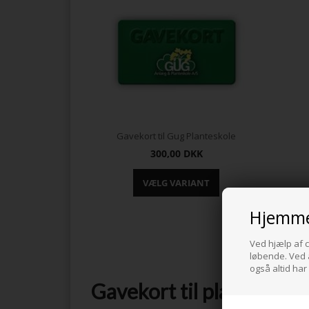
Gavekort til Gug Planteskole
300,00
DKK
Hjemme
Ved hjælp af c
løbende. Ved a
også altid har
Gavekort til planteskole