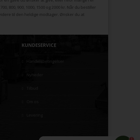
0, 800, 900, 1000, 1500 og 2000 kr. Når du bestiller
 videre til den heldige modtager. Ønsker du at
KUNDESERVICE
Handelsbetingelser
Nyheder
Tilbud
Om os
Levering
1