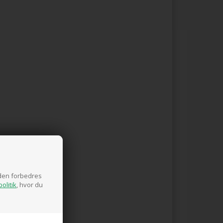
siden forbedres
olitik
, hvor du