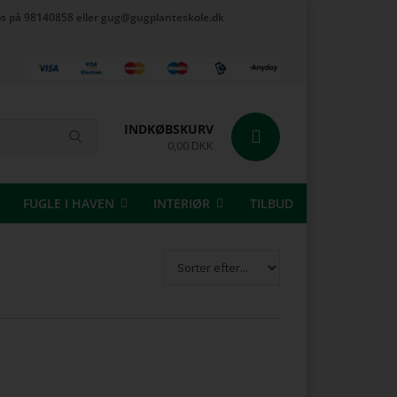
t os på 98140858 eller gug@gugplanteskole.dk
INDKØBSKURV
0,00 DKK
FUGLE I HAVEN
INTERIØR
TILBUD