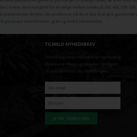
es online, med mulighed for at vælge mellem beløb på 300, 400, 500, 600, 70
il planteskolen direkte i din postkasse, så du er klar til at give gavekortet
gså
gavepapir
med blomster, gran og andre havemotiver.
TILMELD NYHEDSBREV
Tilmeld dig vores nyhedsbrev og modtag
eksklusive tilbud og nyheder i shoppen.
Du kan til enhver tid afmelde igen.