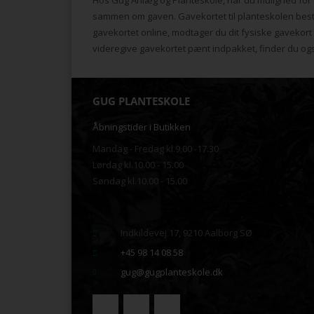
sammen om gaven. Gavekortet til planteskolen bestill
gavekortet online, modtager du dit fysiske gavekort t
videregive gavekortet pænt indpakket, finder du o
GUG PLANTESKOLE
Åbningstider i Butikken
Mandag - Fredag kl.9.00 -17.30
Lørdag kl.10.00 - 15.00
Søndag kl.10.00 - 15.00
.
Indkildevej 17, 9210 Aalborg SØ
+45 98 14 08 58
gug@gugplanteskole.dk