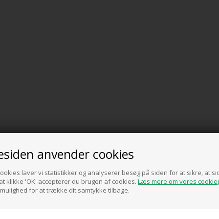
siden anvender cookies
ookies laver vi statistikker og analyserer besøg på siden for at sikre, at 
t klikke 'OK' accepterer du brugen af cookies.
Læs mere om vores cookiep
 mulighed for at trække dit samtykke tilbage.
 - gaven der ikke skal byttes