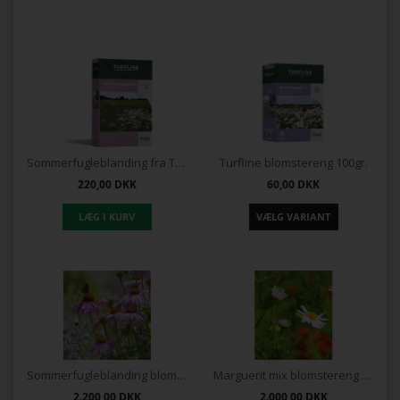
Sommerfugleblanding fra Turfline
Turfline blomstereng 100gr.
220,00
DKK
60,00
DKK
Sommerfugleblanding blomstereng
Marguerit mix blomstereng 1 kg.
2.200,00
DKK
2.000,00
DKK