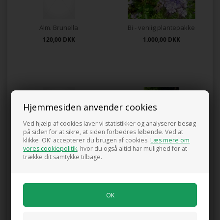
Alm. Brunella
Bi - venlig plantepakke
120,00
DKK
1.000,00
DKK
Hjemmesiden anvender cookies
Ved hjælp af cookies laver vi statistikker og analyserer besøg
på siden for at sikre, at siden forbedres løbende. Ved at
klikke 'OK' accepterer du brugen af cookies.
Læs mere om
Bidende Ranunkel
Bjerg-knopurt
vores cookiepolitik
, hvor du også altid har mulighed for at
120,00
DKK
89,00
DKK
trække dit samtykke tilbage.
Mængderabat