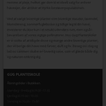
nemme at pleje, hvilket gør dem til et ideelt valg for enhver
haveejer, der ønsker at styrke bestøverpopulationen.
Ved at vælge bivenlige planter som bivenlige stauder, lavendel,
blomstereng, sommerfuglebuske og tidlige løg til din have,
investerer du ikke kun i et smukt udendørs rum, men også i
bevarelsen af vores vigtige pollinatorer. Hos Gug Planteskoler
er vi stolte af at tilbyde disse og mange andre bivenlige planter,
der vil berige din have med farver, duft og liv. Besøg os i dag og
lad os sammen skabe en bivenlig oase, som vil glæde både dig
og naturen omkring dig.
GUG PLANTESKOLE
Åbningstider i Butikken
Mandag - Fredag kl.9.00 -17.30
Lørdag kl.10.00 - 15.00
Søndag kl.10.00 - 15.00