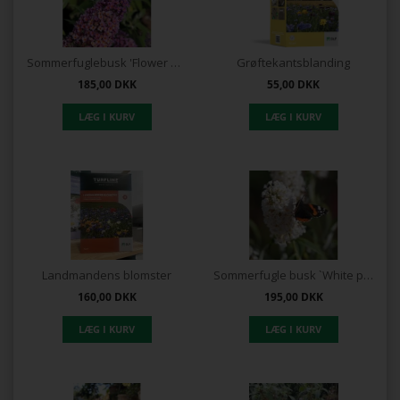
Sommerfuglebusk 'Flower Power'
Grøftekantsblanding
185,00
DKK
55,00
DKK
Landmandens blomster
Sommerfugle busk `White profusion`
160,00
DKK
195,00
DKK