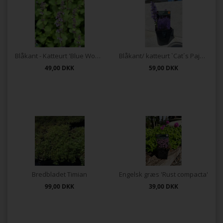
Blåkant - Katteurt 'Blue Wonder'
Blåkant/ katteurt `Cat´s Pajamas`
49,00
DKK
59,00
DKK
Bredbladet Timian
Engelsk græs 'Rust compacta'
99,00
DKK
39,00
DKK