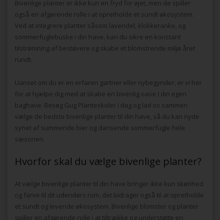
Bivenlige planter er ikke kun en fryd for øjet, men de spiller
også en afgørende rolle i at opretholde et sundt økosystem.
Ved at integrere planter såsom lavendel, klokkeranke, og
sommerfuglebuske i din have, kan du sikre en konstant
tilstrømning af bestøvere og skabe et blomstrende miljø året
rundt.
Uanset om du er en erfaren gartner eller nybegynder, er vi her
for at hjælpe dig med at skabe en bivenlig oase i din egen
baghave. Besøg Gug Planteskoler i dag og lad os sammen
vælge de bedste bivenlige planter til din have, så du kan nyde
synet af summende bier og dansende sommerfugle hele
sæsonen.
Hvorfor skal du vælge bivenlige planter?
At vælge bivenlige planter til din have bringer ikke kun skønhed
og farve til dit udendørs rum, det bidrager også til at opretholde
et sundt og levende økosystem. Bivenlige blomster og planter
spiller en afgørende rolle i at tiltrække og understøtte en