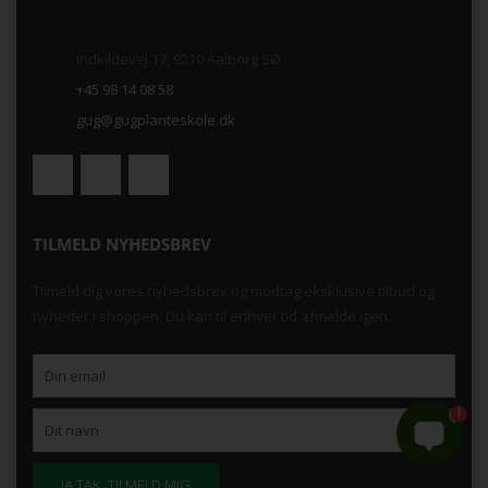
.
Indkildevej 17, 9210 Aalborg SØ
+45 98 14 08 58
gug@gugplanteskole.dk
TILMELD NYHEDSBREV
Tilmeld dig vores nyhedsbrev og modtag eksklusive tilbud og
nyheder i shoppen. Du kan til enhver tid afmelde igen.
1