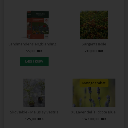
Landmandens engblanding 100 gr.
Sargentsæble
55,00
DKK
210,00
DKK
Mængderabat
Skovæble - Malus sylvestris
XL Lavendel `Hidcote Blue`
125,00
DKK
Fra
100,00
DKK