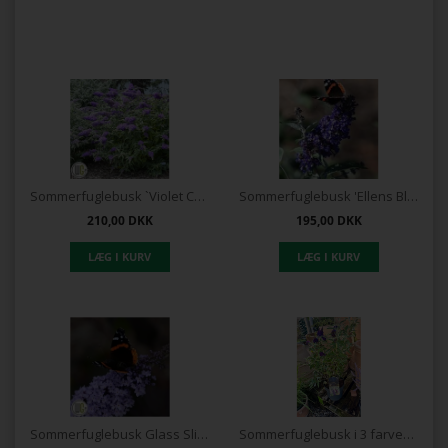
Sommerfuglebusk `Violet Cascade`
Sommerfuglebusk 'Ellens Blue'
210,00
DKK
195,00
DKK
Sommerfuglebusk Glass Slippers ®
Sommerfuglebusk i 3 farver Buzz trio