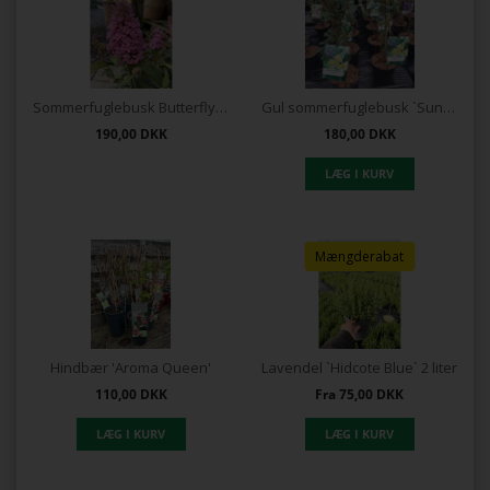
Sommerfuglebusk Butterfly Candy `Little pink`
Gul sommerfuglebusk `Sungold`
190,00
DKK
180,00
DKK
Mængderabat
Hindbær 'Aroma Queen'
Lavendel `Hidcote Blue` 2 liter
110,00
DKK
Fra
75,00
DKK