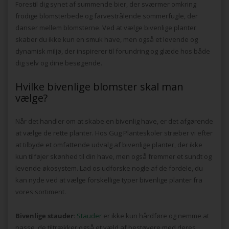
Forestil dig synet af summende bier, der sværmer omkring
frodige blomsterbede og farvestrålende sommerfugle, der
danser mellem blomsterne. Ved at vælge bivenlige planter
skaber du ikke kun en smuk have, men også et levende og
dynamisk miljø, der inspirerer til forundring og glæde hos både
dig selv og dine besøgende.
Hvilke bivenlige blomster skal man
vælge?
Når det handler om at skabe en bivenlig have, er det afgørende
at vælge de rette planter. Hos Gug Planteskoler stræber vi efter
at tilbyde et omfattende udvalg af bivenlige planter, der ikke
kun tilføjer skønhed til din have, men også fremmer et sundt og
levende økosystem. Lad os udforske nogle af de fordele, du
kan nyde ved at vælge forskellige typer bivenlige planter fra
vores sortiment.
Bivenlige stauder
:
Stauder
er ikke kun hårdføre og nemme at
passe, de tiltrækker også et væld af bestøvere med deres