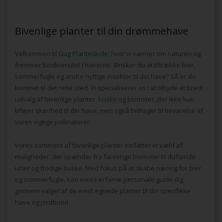
Bivenlige planter til din drømmehave
Velkommen til
Gug Planteskole
, hvor vi værner om naturen og
fremmer biodiversitet i haverne. Ønsker du at tiltrække bier,
sommerfugle og andre nyttige insekter til din have? Så er du
kommet til det rette sted. Vi specialiserer os i at tilbyde et bredt
udvalg af bivenlige planter,
buske
og blomster, der ikke kun
tilføjer skønhed til din have, men også bidrager til bevarelse af
vores vigtige pollinatorer.
Vores sortiment af bivenlige planter omfatter et væld af
muligheder, der spænder fra farverige blomster til duftende
urter og frodige buske. Med fokus på at skabe næring for bier
og sommerfugle, kan vores erfarne personale guide dig
gennem valget af de mest egnede planter til din specifikke
have og jordbund.