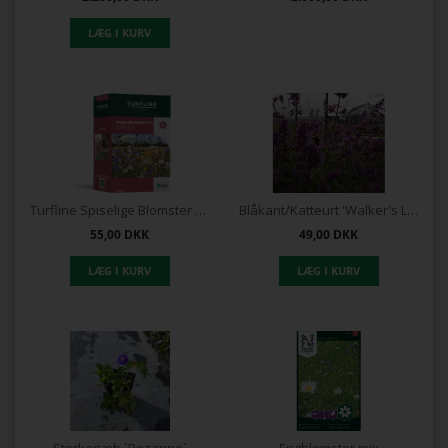
Turfline Spiselige Blomster 100gr.
Blåkant/Katteurt 'Walker's Low'
55,00
DKK
49,00
DKK
Storkenæb `Rozanne`
Engblomster mix