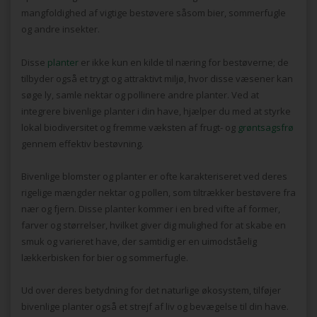
mangfoldighed af vigtige bestøvere såsom bier, sommerfugle
og andre insekter.
Disse
planter
er ikke kun en kilde til næring for bestøverne; de
tilbyder også et trygt og attraktivt miljø, hvor disse væsener kan
søge ly, samle nektar og pollinere andre planter. Ved at
integrere bivenlige planter i din have, hjælper du med at styrke
lokal biodiversitet og fremme væksten af frugt- og
grøntsagsfrø
gennem effektiv bestøvning.
Bivenlige blomster og planter er ofte karakteriseret ved deres
rigelige mængder nektar og pollen, som tiltrækker bestøvere fra
nær og fjern. Disse planter kommer i en bred vifte af former,
farver og størrelser, hvilket giver dig mulighed for at skabe en
smuk og varieret have, der samtidig er en uimodståelig
lækkerbisken for bier og sommerfugle.
Ud over deres betydning for det naturlige økosystem, tilføjer
bivenlige planter også et strejf af liv og bevægelse til din have.