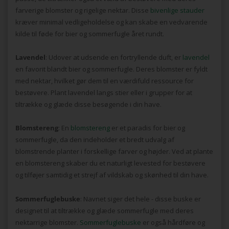
farverige blomster og rigelige nektar. Disse
bivenlige stauder
kræver minimal vedligeholdelse og kan skabe en vedvarende
kilde til føde for bier og sommerfugle året rundt.
Lavendel
: Udover at udsende en fortryllende duft, er
lavendel
en favorit blandt bier og sommerfugle. Deres blomster er fyldt
med nektar, hvilket gør dem til en værdifuld ressource for
bestøvere. Plant lavendel langs stier eller i grupper for at
tiltrække og glæde disse besøgende i din have.
Blomstereng
: En
blomstereng
er et paradis for bier og
sommerfugle, da den indeholder et bredt udvalg af
blomstrende planter i forskellige farver og højder. Ved at plante
en blomstereng skaber du et naturligt levested for bestøvere
og tilføjer samtidig et strejf af vildskab og skønhed til din have.
Sommerfuglebuske
: Navnet siger det hele - disse buske er
designet til at tiltrække og glæde sommerfugle med deres
nektarrige blomster.
Sommerfuglebuske
er også hårdføre og