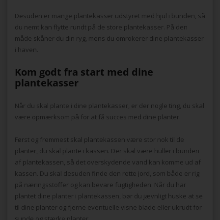
Desuden er mange plantekasser udstyret med hjul i bunden, så
du nemt kan flytte rundt på de store plantekasser. På den
måde skåner du din ryg, mens du omrokerer dine plantekasser
i haven.
Kom godt fra start med dine
plantekasser
Når du skal plante i dine plantekasser, er der nogle ting, du skal
være opmærksom på for at få succes med dine planter.
Først og fremmest skal plantekassen være stor nok til de
planter, du skal plante i kassen. Der skal være huller i bunden
af plantekassen, så det overskydende vand kan komme ud af
kassen. Du skal desuden finde den rette jord, som både er rig
på næringsstoffer og kan bevare fugtigheden. Når du har
plantet dine planter i plantekassen, bør du jævnligt huske at se
til dine planter og fjerne eventuelle visne blade eller ukrudt for
sunde og stærke planter.