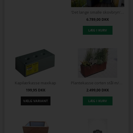
'Det lange smalle skovbryn' - Færdig pakke
6.789,00
DKK
Kapilærkasse maxikap
Plantekasse corten stål m/hjul 120x40x40
199,95
DKK
2.499,00
DKK