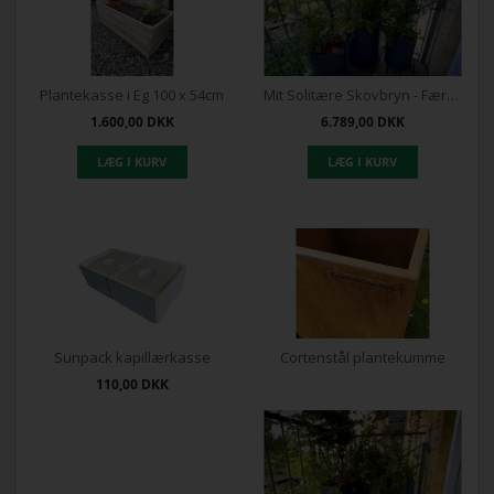
Plantekasse i Eg 100 x 54cm
Mit Solitære Skovbryn - Færdig pakke
1.600,00
DKK
6.789,00
DKK
Sunpack kapillærkasse
Cortenstål plantekumme
110,00
DKK