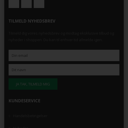
TILMELD NYHEDSBREV
Tilmeld dig vores nyhedsbrev og modtag eksklusive tilbud og
nyheder i shoppen. Du kan til enhver tid afmelde igen.
KUNDESERVICE
Handelsbetingelser
Nyheder