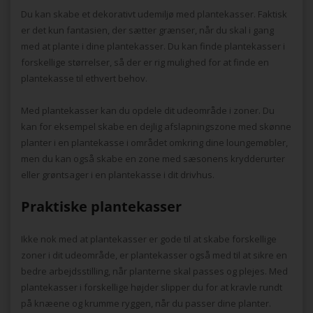
Du kan skabe et dekorativt udemiljø med plantekasser. Faktisk
er det kun fantasien, der sætter grænser, når du skal i gang
med at plante i dine plantekasser. Du kan finde plantekasser i
forskellige størrelser, så der er rig mulighed for at finde en
plantekasse til ethvert behov.
Med plantekasser kan du opdele dit udeområde i zoner. Du
kan for eksempel skabe en dejlig afslapningszone med skønne
planter i en plantekasse i området omkring dine loungemøbler,
men du kan også skabe en zone med sæsonens krydderurter
eller grøntsager i en plantekasse i dit drivhus.
Praktiske plantekasser
Ikke nok med at plantekasser er gode til at skabe forskellige
zoner i dit udeområde, er plantekasser også med til at sikre en
bedre arbejdsstilling, når planterne skal passes og plejes. Med
plantekasser i forskellige højder slipper du for at kravle rundt
på knæene og krumme ryggen, når du passer dine planter.