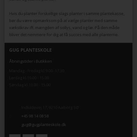
Hvis du planter forskellige slags planter i samme plantekasse,
bør du være opmærksom på at vælge planter med samme
vækstkrav ift. mængden af sollys, vand og læ. På den måde
bliver det nemmere for dig at få succes med alle planterne.
GUG PLANTESKOLE
Åbningstider i Butikken
Mandag - Fredag kl.9.00 -17.30
Lørdag kl.10.00 - 15.00
Søndag kl.10.00 - 15.00
.
Indkildevej 17, 9210 Aalborg SØ
+45 98 14 08 58
gug@gugplanteskole.dk