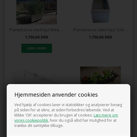
Plantekasse med hjul 80x40x40
Plantekasse uden hjul 120x40x40
1.750,00
DKK
1.750,00
DKK
Hjemmesiden anvender cookies
Pose til kapilærkasse
Tilplantet Altankasse - Sommer
Ved hjælp af cookies laver vi statistikker og analyserer besøg
på siden for at sikre, at siden forbedres løbende. Ved at
15,00
DKK
479,00
DKK
klikke 'OK' accepterer du brugen af cookies.
Læs mere om
vores cookiepolitik
, hvor du også altid har mulighed for at
trække dit samtykke tilbage.