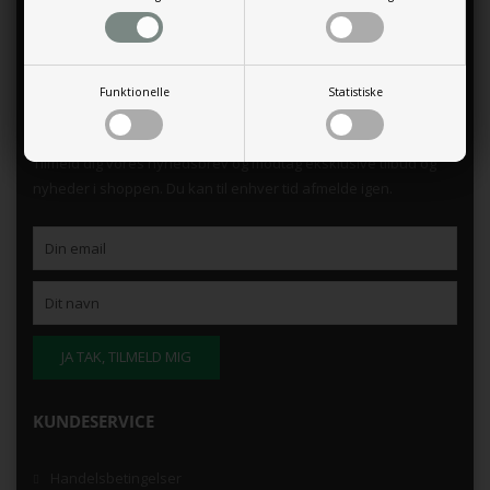
Funktionelle
Statistiske
TILMELD NYHEDSBREV
Tilmeld dig vores nyhedsbrev og modtag eksklusive tilbud og
nyheder i shoppen. Du kan til enhver tid afmelde igen.
KUNDESERVICE
Handelsbetingelser