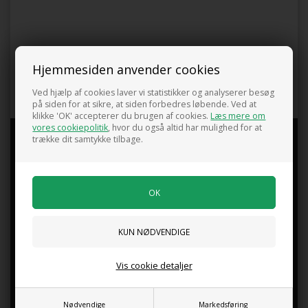
Lily-kollektionen er en serie af glaserede potter og
Hjemmesiden anvender cookies
underkopper, der fremkalder åkandernes skønhed.
Kan mix i 3 farver, kik forbi Planteskole og bliv inspireret.
Ved hjælp af cookies laver vi statistikker og analyserer besøg
på siden for at sikre, at siden forbedres løbende. Ved at
klikke 'OK' accepterer du brugen af cookies.
Læs mere om
vores cookiepolitik
, hvor du også altid har mulighed for at
GUG PLANTESKOLE
trække dit samtykke tilbage.
Åbningstider i Butikken
Mandag - Fredag kl.9.00 -17.30
Lørdag kl.10.00 - 15.00
Søndag kl.10.00 - 15.00
.
Indkildevej 17, 9210 Aalborg SØ
Vis cookie detaljer
+45 98 14 08 58
gug@gugplanteskole.dk
Nødvendige
Markedsføring