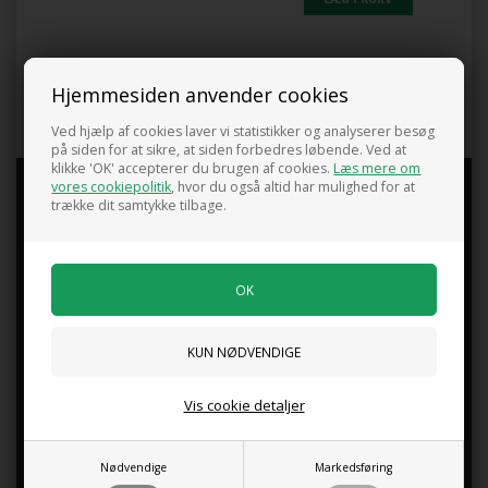
Hjemmesiden anvender cookies
Ved hjælp af cookies laver vi statistikker og analyserer besøg
på siden for at sikre, at siden forbedres løbende. Ved at
klikke 'OK' accepterer du brugen af cookies.
Læs mere om
GUG PLANTESKOLE
vores cookiepolitik
, hvor du også altid har mulighed for at
trække dit samtykke tilbage.
Åbningstider i Butikken
Mandag - Fredag kl.9.00 -17.30
Lørdag kl.10.00 - 15.00
Søndag kl.10.00 - 15.00
.
Indkildevej 17, 9210 Aalborg SØ
Vis cookie detaljer
+45 98 14 08 58
gug@gugplanteskole.dk
Nødvendige
Markedsføring