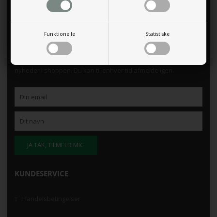
Funktionelle
Statistiske
TILMELD NYHEDSBREV
Tilmeld dig vores nyhedsbrev og modtag eksklusive tilbud og
nyheder i shoppen. Du kan til enhver tid afmelde igen.
KUNDESERVICE
Handelsbetingelser