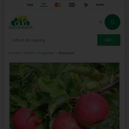
0
Forside
»
Planter
»
Frugttræer
»
Æbletræer