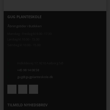
GUG PLANTESKOLE
Åbningstider i Butikken
Mandag - Fredag kl.9.00 -17.30
Lørdag kl.10.00 - 15.00
Søndag kl.10.00 - 15.00
.
Indkildevej 17, 9210 Aalborg SØ
+45 98 14 08 58
gug@gugplanteskole.dk
TILMELD NYHEDSBREV