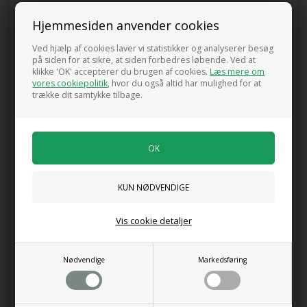
Sådan planter du dit frugttræ:
Hjemmesiden anvender cookies
Grav et plantehul, der er cirka to gange så bredt og dybt
som rodklumpen. Løsn jorden grundigt i både bund og
Ved hjælp af cookies laver vi statistikker og analyserer besøg
på siden for at sikre, at siden forbedres løbende. Ved at
sider for at sikre god rodvækst.
klikke 'OK' accepterer du brugen af cookies.
Læs mere om
Forbedr jorden med næring: Bland minimum
20 liter
vores cookiepolitik
, hvor du også altid har mulighed for at
komposteret kogødning®
i plantehullet. Det giver træet
trække dit samtykke tilbage.
optimale betingelser for at etablere sig og vokse sundt
fra starten.
Har du let eller sandet jord? Ibland 8-10 kg ler for at
forbedre jordens evne til at holde på vand og
næringsstoffer.
Vand grundigt efter plantning – og fortsæt med at vande
regelmæssigt, især i tørre perioder om foråret og under
blomstring.
Vis cookie detaljer
Støt træet med en
stolpe og bånd
, så det står stabilt og
får de bedste betingelser for at etablere sig.
Nødvendige
Markedsføring
Afslut med at påsætte en
barkbeskytter,
som beskytter
stammen mod gnaveskader fra harer og rådyr.