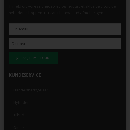
Tilmeld dig vores nyhedsbrev og modtag eksklusive tilbud og
nyheder i shoppen. Du kan til enhver tid afmelde igen.
KUNDESERVICE
Handelsbetingelser
Nyheder
Tilbud
Om os