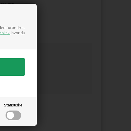
ger igen
siden forbedres
olitik
, hvor du
Statistiske