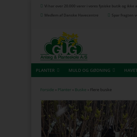
Vi har over 20.000 varer i vores fysiske butik og ikke
Medlem af Danske Havecentre
Spar fragten v
PLANTER
MULD OG GØDNING
HAVE
Forside
»
Planter
»
Buske
»
Flere buske