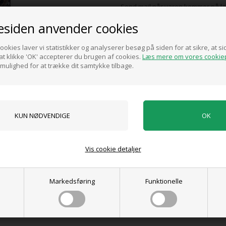
Send mail når varen kommer på la
siden anvender cookies
SYRINGA VULGARIS ALBA
ookies laver vi statistikker og analyserer besøg på siden for at sikre, at 
Alm. syren - hvide blomster
t klikke 'OK' accepterer du brugen af cookies.
Læs mere om vores cookiep
5 Liter potte
 mulighed for at trække dit samtykke tilbage.
Pris ved køb af min. 1 stk.
190,00
DKK
Vis cookie detaljer
0 anmeldelser
Markedsføring
Funktionelle
Tilføj anmeldelse
Produktet er endnu ikke anmeldt.
Skriv en anmeldelse.