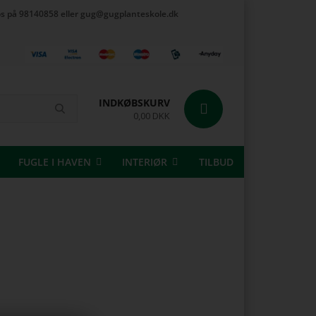
t os på 98140858 eller gug@gugplanteskole.dk
INDKØBSKURV
0,00 DKK
FUGLE I HAVEN
INTERIØR
TILBUD