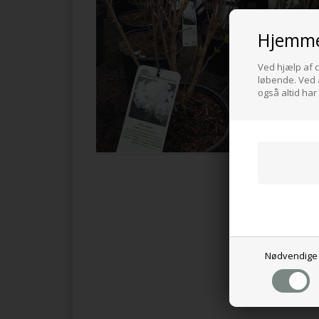
Hjemme
Ved hjælp af c
løbende. Ved a
også altid har
Nødvendige