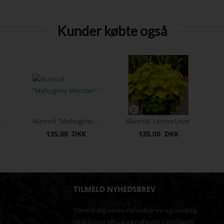
Kunder købte også
Bloombux® Pink 5 liter
Alunrod "Mahogony Monster"
Alunrod `Lemon Love`
135,00 DKK
135,00 DKK
TILMELD NYHEDSBREV
Tilmeld dig vores nyhedsbrev og modtag
eksklusive tilbud og nyheder i shoppen.