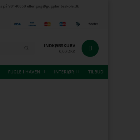
t os på 98140858 eller gug@gugplanteskole.dk
INDKØBSKURV
0,00 DKK
FUGLE I HAVEN
INTERIØR
TILBUD