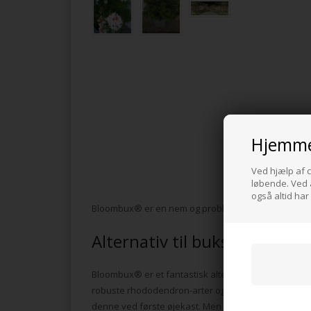
Hjemme
Ved hjælp af c
løbende. Ved a
også altid har
Bloombux® er en nem og problemløs rhododendron, so
Alternativ til buksbom
Bloombux® er et fantastisk alternativ til den klas
robuste rhododendron-arter og er avlet til at være
denne ved første øjekast. Men i modsætning til b