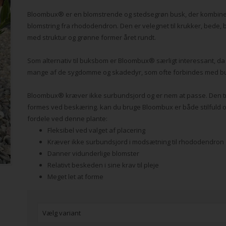
Bloombux® er en blomstrende og stedsegrøn busk, der kombin
blomstring fra rhododendron. Den er velegnet til krukker, bede
med struktur og grønne former året rundt.
Som alternativ til buksbom er Bloombux® særligt interessant, da
mange af de sygdomme og skadedyr, som ofte forbindes med 
Bloombux® kræver ikke surbundsjord og er nem at passe. Den triv
formes ved beskæring. kan du bruge Bloombux er både stilfuld o
fordele ved denne plante:
Fleksibel ved valget af placering
Kræver ikke surbundsjord i modsætning til rhododendron
Danner vidunderlige blomster
Relativt beskeden i sine krav til pleje
Meget let at forme