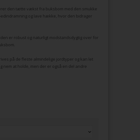
erer den tætte vækst fra buksbom med den smukke
, bedindramning og lave hække, hvor den bidrager
 den er robust og naturligt modstandsdygtig over for
buksbom.
es på de fleste almindelige jordtyper og kan let
g nem at holde, men der er også en del andre