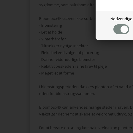
sygdomme, som buksbom ofte rammes af.
Bloombux® kræver ikke surbundsjord i modsætning t
Nødvendige
- Blomsterrig
- Let at holde
- Vinterhårdfør
- Tiltrækker nyttige insekter
- Fleksibel ved valget af placering
- Danner vidunderlige blomster
- Relativt beskeden i sine krav til pleje
- Meget let at forme
I blomstringsperioden dækkes planten af et væld af 
uden for blomstringssæsonen.
Bloombux® kan anvendes mange steder i haven. Den 
vækst gør det nemt at skabe et velordnet udtryk, og 
For at bevare en tæt og kompakt vækst kan planten k