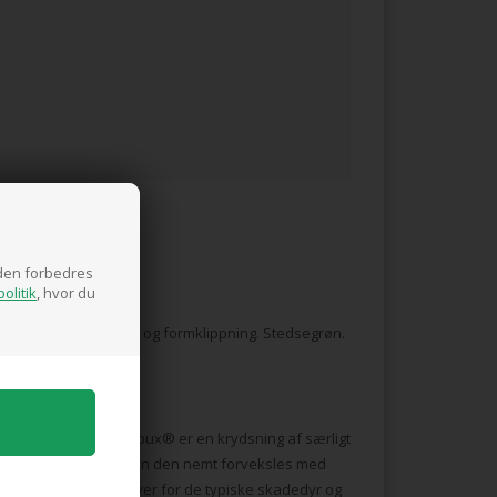
siden forbedres
olitik
, hvor du
antning på terrasser og formklippning. Stedsegrøn.
sommermåneder. Bloombux® er en krydsning af særligt
amilie end buksbom, kan den nemt forveksles med
 modstandsdygtig over for de typiske skadedyr og