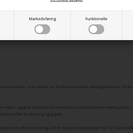
il rhododendron, hvilket er endnu en fordel, men det stopper ikke der:
Markedsføring
Funktionelle
rosa blomster, som skaber en flot kontrast til det mørkegrønne løv. Da lø
egner sig godt til krukker på terrassen, som kantplante omkring bede, 
planten tåler beskæring rigtig godt.
lippes let efter blomstring. Det er dog ikke nødvendigt hvert år, da Blo