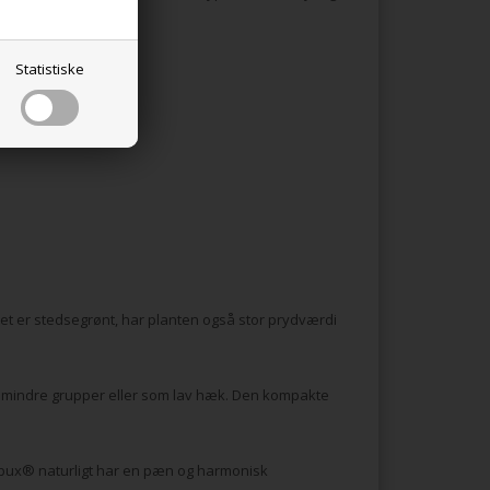
Statistiske
vet er stedsegrønt, har planten også stor prydværdi
i mindre grupper eller som lav hæk. Den kompakte
ombux® naturligt har en pæn og harmonisk