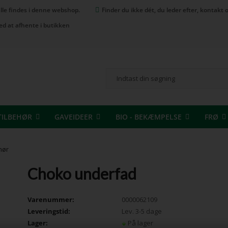
 alle findes i denne webshop.
Finder du ikke dét, du leder efter, kontak
ed at afhente i butikken
TILBEHØR
GAVEIDEER
BIO - BEKÆMPELSE
FRØ
hør
Choko underfad
Varenummer:
0000062109
Leveringstid:
Lev. 3-5 dage
Lager:
På lager