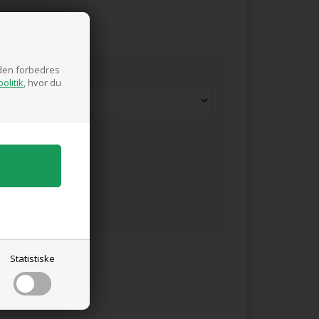
siden forbedres
olitik
, hvor du
Statistiske