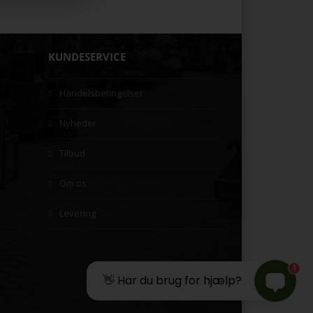
KUNDESERVICE
Handelsbetingelser
Nyheder
Tilbud
Om os
Levering
1
👋 Har du brug for hjælp?