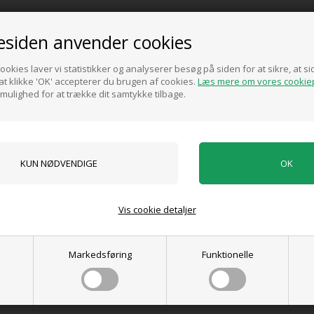
Ghoko underfad/ underskål fra Grama Design,
Fås i 2 forskellige størrelser.
siden anvender cookies
ookies laver vi statistikker og analyserer besøg på siden for at sikre, at 
Vælg størrelse
t klikke 'OK' accepterer du brugen af cookies.
Læs mere om vores cookiep
 mulighed for at trække dit samtykke tilbage.
Pris ved køb af min. 1 stk.
100,00
DKK
Vis cookie detaljer
0 anmeldelser
Markedsføring
Funktionelle
Tilføj anmeldelse
Produktet er endnu ikke anmeldt.
Skriv en anmeldelse.