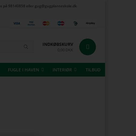
t os på 98140858 eller gug@gugplanteskole.dk
INDKØBSKURV
0,00 DKK
FUGLE I HAVEN
INTERIØR
TILBUD