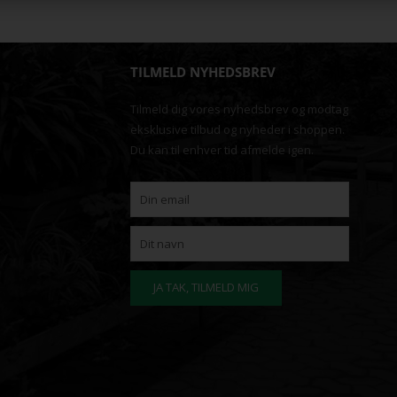
TILMELD NYHEDSBREV
Tilmeld dig vores nyhedsbrev og modtag
eksklusive tilbud og nyheder i shoppen.
Du kan til enhver tid afmelde igen.