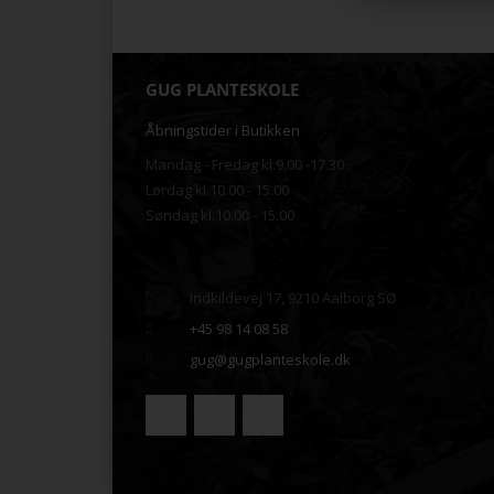
GUG PLANTESKOLE
Åbningstider i Butikken
Mandag - Fredag kl.9.00 -17.30
Lørdag kl.10.00 - 15.00
Søndag kl.10.00 - 15.00
.
Indkildevej 17, 9210 Aalborg SØ
+45 98 14 08 58
gug@gugplanteskole.dk