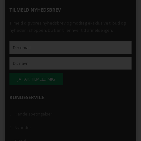
TILMELD NYHEDSBREV
Tilmeld dig vores nyhedsbrev og modtag eksklusive tilbud og
nyheder i shoppen. Du kan til enhver tid afmelde igen.
KUNDESERVICE
Handelsbetingelser
Nyheder
Tilbud