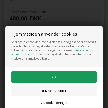
122 cm
Pris ved køb af min. 1 stk.
480,00
DKK
Hjemmesiden anvender cookies
Ved hjælp af cookies laver vi statistikker og analyserer besøg
0 anmeldelser
på siden for at sikre, at siden forbedres løbende. Ved at
klikke 'OK' accepterer du brugen af cookies.
Læs mere om
vores cookiepolitik
, hvor du også altid har mulighed for at
Tilføj anmeldelse
trække dit samtykke tilbage.
Produktet er endnu ikke anmeldt.
Skriv en anmeldelse.
Brug havespaden til ned- og opgravning af planter, gravning og
afskrælning af græstørv. Fiskars Classic havespade med lang
skaft er en god solid spade, med et ekstra langt lakeret skaft i
træ.
Måske er du også interesseret i følgende
Vis cookie detaljer
produkter