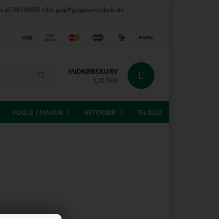
t os på 98140858 eller gug@gugplanteskole.dk
INDKØBSKURV
0,00 DKK
FUGLE I HAVEN
INTERIØR
TILBUD