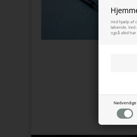
Hjemme
Ved hjælp af c
løbende. Ved a
også altid har
Nødvendige