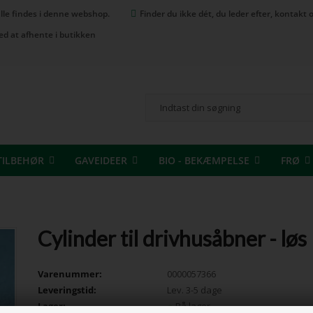
 alle findes i denne webshop.
Finder du ikke dét, du leder efter, kontak
ed at afhente i butikken
TILBEHØR
GAVEIDEER
BIO - BEKÆMPELSE
FRØ
Cylinder til drivhusåbner - løs
Varenummer:
0000057366
Leveringstid:
Lev. 3-5 dage
Lager:
På lager