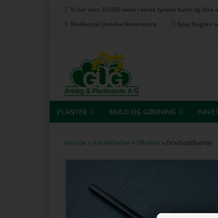
Vi har over 20.000 varer i vores fysiske butik og ikke
Medlem af Danske Havecentre
Spar fragten v
PLANTER
MULD OG GØDNING
HAVE
Forside
»
Havetilbehør
»
Tilbehør
»
Drivhustilbehør