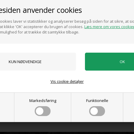
siden anvender cookies
Universal cylinder der passer til Univent, Ventomax og Spiro vi
ookies laver vi statistikker og analyserer besøg på siden for at sikre, at 
Udskiftes nemt.
t klikke 'OK' accepterer du brugen af cookies.
Læs mere om vores cookiep
 mulighed for at trække dit samtykke tilbage.
Pris ved køb af min. 1 stk.
200,00
DKK
Vis cookie detaljer
0 anmeldelser
Markedsføring
Funktionelle
Tilføj anmeldelse
Produktet er endnu ikke anmeldt.
Skriv en anmeldelse.