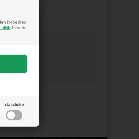
nduesåbnere.
siden forbedres
olitik
, hvor du
Statistiske