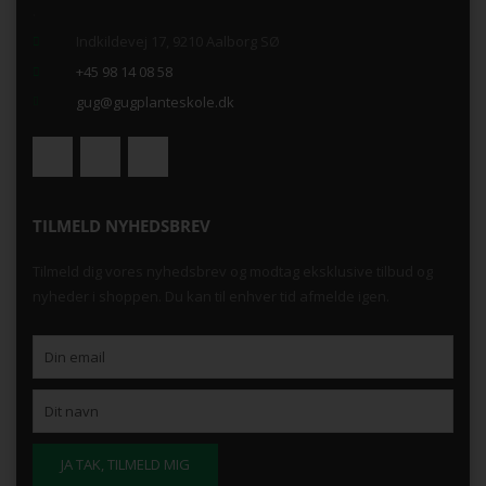
.
Indkildevej 17, 9210 Aalborg SØ
+45 98 14 08 58
gug@gugplanteskole.dk
TILMELD NYHEDSBREV
Tilmeld dig vores nyhedsbrev og modtag eksklusive tilbud og
nyheder i shoppen. Du kan til enhver tid afmelde igen.