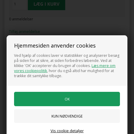
0 anmeldelser
Tilføj anmeldelse
Produktet er endnu ikke anmeldt.
Skriv en anmeldelse.
Hjemmesiden anvender cookies
Dronningebusk - (Kolkwitzia amabilis)
Ved hjælp af cookies laver vi statistikker og analyserer besøg
på siden for at sikre, at siden forbedres løbende. Ved at
klikke 'OK' accepterer du brugen af cookies.
Læs mere om
vores cookiepolitik
, hvor du også altid har mulighed for at
Kunder købte også
trække dit samtykke tilbage.
Pibeved / uægte jasmin 'Schneesturm'
Sommerfuglebusk Glass Slippers ®
Vis cookie detaljer
195,00 DKK
210,00 DKK