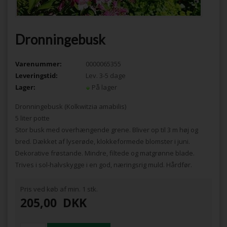
Dronningebusk
Varenummer:
0000065355
Leveringstid:
Lev. 3-5 dage
Lager:
På lager
Dronningebusk (Kolkwitzia amabilis)
5 liter potte
Stor busk med overhængende grene. Bliver op til 3 m høj og
bred. Dækket af lyserøde, klokkeformede blomster i juni.
Dekorative frøstande. Mindre, filtede og matgrønne blade.
Trives i sol-halvskygge i en god, næringsrig muld. Hårdfør.
Pris ved køb af min. 1 stk.
205,00
DKK