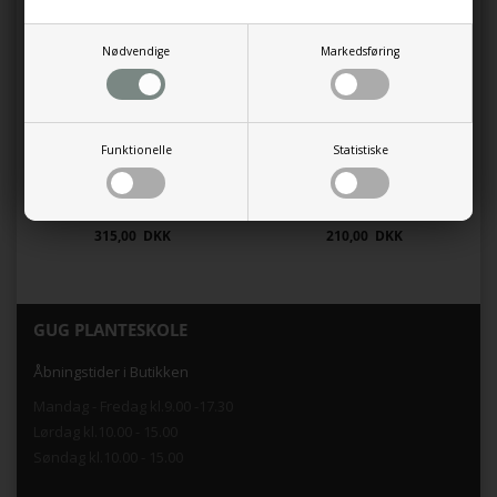
Nødvendige
Markedsføring
Funktionelle
Statistiske
Hortensia `The Bride`
Glasbær 'Magical Lilac'
315,00 DKK
210,00 DKK
GUG PLANTESKOLE
Åbningstider i Butikken
Mandag - Fredag kl.9.00 -17.30
Lørdag kl.10.00 - 15.00
Søndag kl.10.00 - 15.00