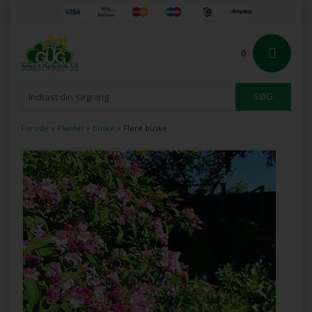
0
Forside
»
Planter
»
Buske
»
Flere buske