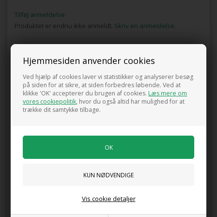
Tilføj anmeldelse
Produktet er endnu ikke anmeldt.
Skriv en anmeldelse.
Engelsk rose 'Gertrude Jekyll'
Hjemmesiden anvender cookies
Måske er du også interesseret i følgende
Ved hjælp af cookies laver vi statistikker og analyserer besøg
produkter
på siden for at sikre, at siden forbedres løbende. Ved at
klikke 'OK' accepterer du brugen af cookies.
Læs mere om
vores cookiepolitik
, hvor du også altid har mulighed for at
trække dit samtykke tilbage.
Komposteret Kogødning 40 ltr.
Rosengødning ( NPK 7-3-10 ) 1 kg
75,00 DKK
79,95 DKK
Vis cookie detaljer