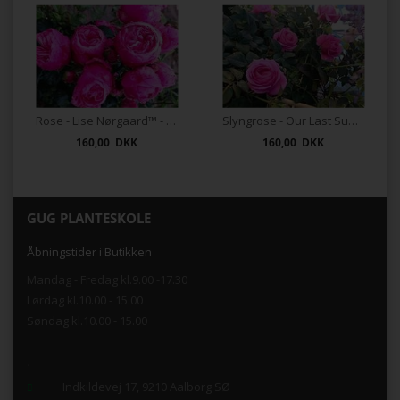
Rose - Lise Nørgaard™ - Plant'n' Relax®
Slyngrose - Our Last Summer™- Plant'n' Relax®
160,00 DKK
160,00 DKK
GUG PLANTESKOLE
Åbningstider i Butikken
Mandag - Fredag kl.9.00 -17.30
Lørdag kl.10.00 - 15.00
Søndag kl.10.00 - 15.00
.
Indkildevej 17, 9210 Aalborg SØ