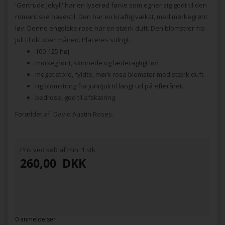
'Gertrude Jekyll' har en lyserød farve som egner sig godt til den
romantiske havestil. Den har en kraftig vækst, med mørkegrønt
løv. Denne engelske rose har en stærk duft. Den blomstrer fra
juli til oktober måned. Placeres solrigt.
100-125 høj
mørkegrønt, skinnede og læderagtigt løv
meget store, fyldte, mørk rosa blomster med stærk duft.
rig blomstring fra juni/juli til langt ud på efteråret.
bedrose, god til afskæring.
Forældet af David Austin Roses.
Pris ved køb af min. 1 stk.
260,00
DKK
0 anmeldelser