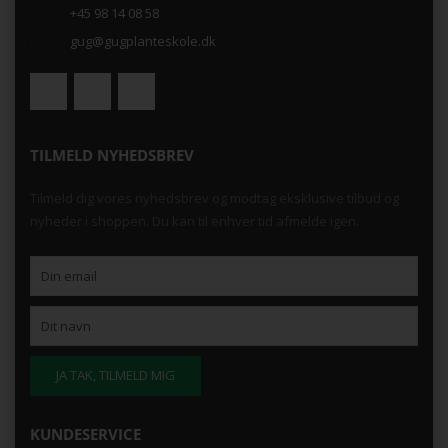
+45 98 14 08 58
gug@gugplanteskole.dk
TILMELD NYHEDSBREV
Tilmeld dig vores nyhedsbrev og modtag eksklusive tilbud og
nyheder i shoppen. Du kan til enhver tid afmelde igen.
KUNDESERVICE