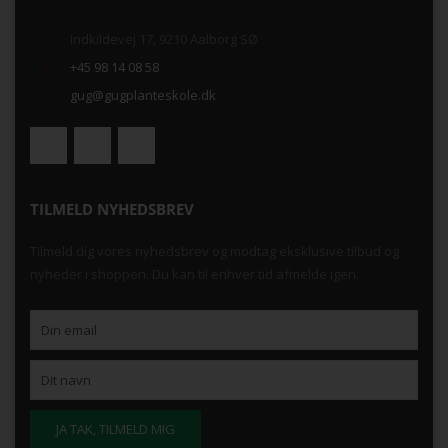
.
Indkildevej 17, 9210 Aalborg SØ
+45 98 14 08 58
gug@gugplanteskole.dk
TILMELD NYHEDSBREV
Tilmeld dig vores nyhedsbrev og modtag eksklusive tilbud og
nyheder i shoppen. Du kan til enhver tid afmelde igen.