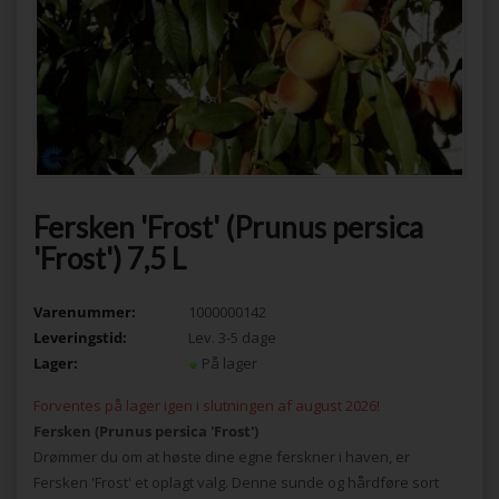
Fersken 'Frost' (Prunus persica
'Frost') 7,5 L
Varenummer:
1000000142
Leveringstid:
Lev. 3-5 dage
Lager:
På lager
Forventes på lager igen i slutningen af august 2026!
Fersken (Prunus persica 'Frost')
Drømmer du om at høste dine egne ferskner i haven, er
Fersken 'Frost' et oplagt valg. Denne sunde og hårdføre sort