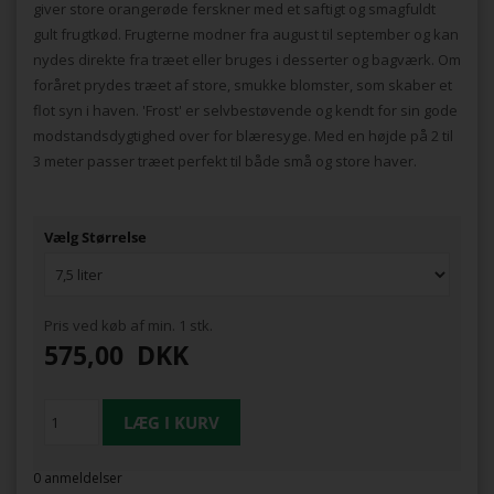
giver store orangerøde ferskner med et saftigt og smagfuldt
gult frugtkød. Frugterne modner fra august til september og kan
nydes direkte fra træet eller bruges i desserter og bagværk. Om
foråret prydes træet af store, smukke blomster, som skaber et
flot syn i haven. 'Frost' er selvbestøvende og kendt for sin gode
modstandsdygtighed over for blæresyge. Med en højde på 2 til
3 meter passer træet perfekt til både små og store haver.
Vælg Størrelse
Pris ved køb af min. 1 stk.
575,00
DKK
0 anmeldelser