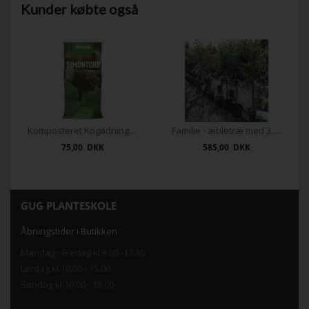
Kunder købte også
Komposteret Kogødning 40 ltr.
Familie - æbletræ med 3 sorter
75,00 DKK
585,00 DKK
GUG PLANTESKOLE
Åbningstider i Butikken
Mandag - Fredag kl.9.00 -17.30
Lørdag kl.10.00 - 15.00
Søndag kl.10.00 - 15.00