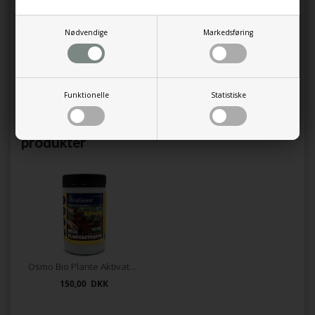
trives bedst på en solrig og beskyttet placering, hvor frugterne
kan udvikle maksimal sødme og aroma.
Nødvendige
Markedsføring
Med sin kombination af flotte blomster, lækre frugter og
robuste egenskaber er Fersken 'Frost' et oplagt valg for alle,
der ønsker at dyrke ferskner i den danske have.
Funktionelle
Statistiske
Måske er du også interesseret i følgende
produkter
Osmo Bio Plante Aktivator 700 g.
150,00 DKK