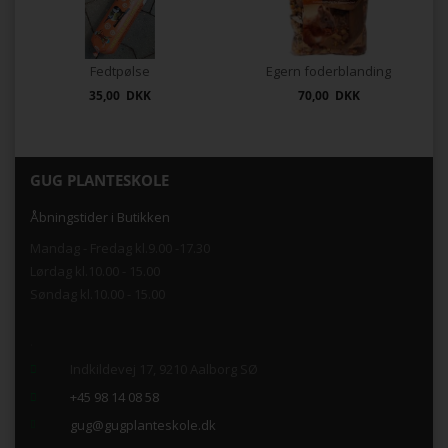
Fedtpølse
Egern foderblanding
35,00 DKK
70,00 DKK
GUG PLANTESKOLE
Åbningstider i Butikken
Mandag - Fredag kl.9.00 -17.30
Lørdag kl.10.00 - 15.00
Søndag kl.10.00 - 15.00
.
Indkildevej 17, 9210 Aalborg SØ
+45 98 14 08 58
gug@gugplanteskole.dk