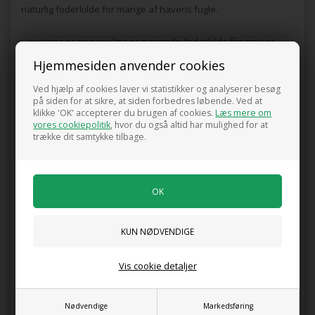
naturlig foderkilde for mange af havens fugle.
Havreneg er en populær og nærende foderkilde for mejser,
spurve og andre småfugle, der har brug for energi i
Hjemmesiden anvender cookies
vinterkulden. Når du hænger havreneg op i haven, hjælper du
Ved hjælp af cookies laver vi statistikker og analyserer besøg
fuglene med at klare sig gennem sæsonen – og du får samtidig
på siden for at sikre, at siden forbedres løbende. Ved at
fornøjelsen af at følge deres liv tæt på.
klikke 'OK' accepterer du brugen af cookies.
Læs mere om
vores cookiepolitik
, hvor du også altid har mulighed for at
trække dit samtykke tilbage.
Sådan bruger du havreneg i haven:
Hæng det op i læ, fx i et træ eller på en altan.
Kombinér med fuglekugler for ekstra tiltrækning.
Brug flere bundter for et mere dekorativt udtryk.
Måske er du også interesseret i følgende
produkter
Vis cookie detaljer
Nødvendige
Markedsføring