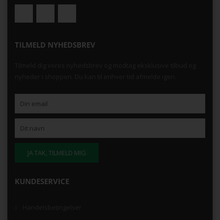
TILMELD NYHEDSBREV
Tilmeld dig vores nyhedsbrev og modtag eksklusive tilbud og
nyheder i shoppen. Du kan til enhver tid afmelde igen.
KUNDESERVICE
Handelsbetingelser