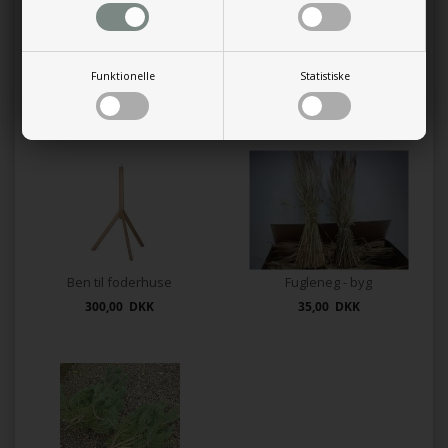
Foderbræt med kobbertag Eg stor
Foderbræt med kobbertag Eg lille
Funktionelle
Statistiske
1.300,00 DKK
1.150,00 DKK
Ben til foderhuse
Fugleneg - byg
300,00 DKK
35,00 DKK