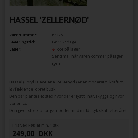
HASSEL 'ZELLERNØD'
Varenummer:
62175
Leveringstid:
Lev. 5-7 dage
Lager:
Ikke på lager
Send mail når varen kommer på lager
igen
Hassel (Corylus avelana 'Zellernød') er en moderat til kraftigt,
løvfældende, opret busk.
Den bør plantes et sted hvor der er lyst til halvskygge og hvor
der er læ.
Den giver store, aflange, nødder med middeltyk skal i efteråret.
Pris ved køb af min. 1 stk.
249,00
DKK