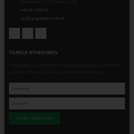
Indkildevej 17, 9210 Aalborg SØ
+45 98 14 08 58
gug@gugplanteskole.dk
TILMELD NYHEDSBREV
Tilmeld dig vores nyhedsbrev og modtag eksklusive tilbud og
nyheder i shoppen. Du kan til enhver tid afmelde igen.