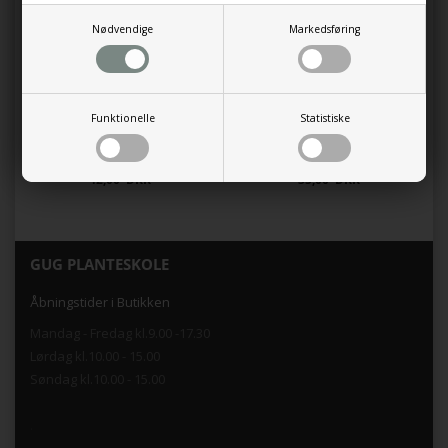
Nødvendige
Markedsføring
Funktionelle
Statistiske
Krybbønne øko
Radise øko
42,00 DKK
35,00 DKK
GUG PLANTESKOLE
Åbningstider i Butikken
Mandag - Fredag kl.9.00 -17.30
Lørdag kl.10.00 - 15.00
Søndag kl.10.00 - 15.00
.