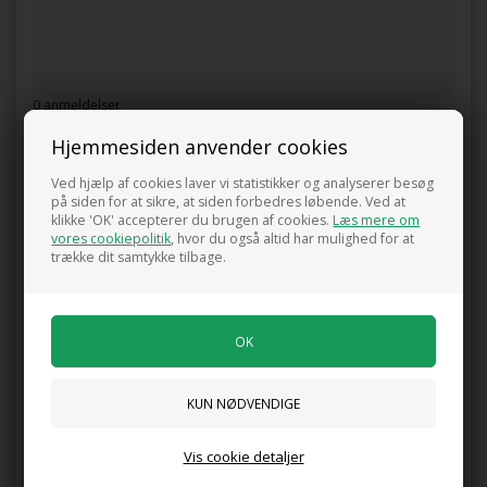
0 anmeldelser
Hjemmesiden anvender cookies
Tilføj anmeldelse
Produktet er endnu ikke anmeldt.
Skriv en anmeldelse.
Ved hjælp af cookies laver vi statistikker og analyserer besøg
på siden for at sikre, at siden forbedres løbende. Ved at
klikke 'OK' accepterer du brugen af cookies.
Læs mere om
Kunder købte også
vores cookiepolitik
, hvor du også altid har mulighed for at
trække dit samtykke tilbage.
Hassel 'Halleske Kæmpe'
Hyld 'Haidegg 17'(R)
225,00 DKK
240,00 DKK
Vis cookie detaljer