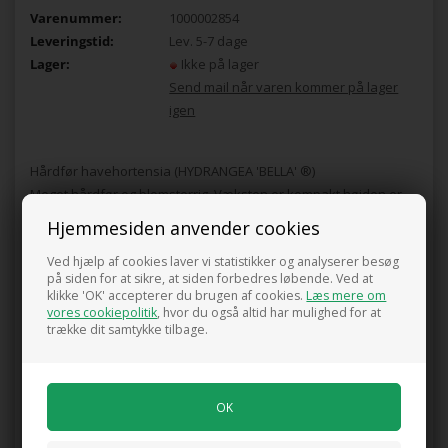
Varenummer:
1000002854
Leveringstid:
Lev. 5-7 dage
Lager:
Ikke på lager
Send mail når varen kommer på lager
igen
Hårdfør havehortensia (HYDRANGEA 'BELLA' ®)
Meget hårdfør og blomsterrig. Væksten er kompakt højden er
60-100 cm.
Hjemmesiden anvender cookies
Røde blomster i juli og indtil oktober, velegnet til tørring. Trives i
Ved hjælp af cookies laver vi statistikker og analyserer besøg
en spagnumblandet jord i haven eller i krukke i sol/halvskygge.
på siden for at sikre, at siden forbedres løbende. Ved at
Undgå klipning da det kan gå ud over blomstringen.
klikke 'OK' accepterer du brugen af cookies.
Læs mere om
Sælges i 5 ltr. potte.
vores cookiepolitik
, hvor du også altid har mulighed for at
trække dit samtykke tilbage.
Pris ved køb af min. 1 stk.
210,00
DKK