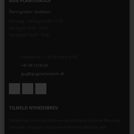
GUG PLANTESKOLE
Åbningstider i Butikken
Mandag - Fredag kl.9.00 -17.30
Lørdag kl.10.00 - 15.00
Søndag kl.10.00 - 15.00
.
Indkildevej 17, 9210 Aalborg SØ
+45 98 14 08 58
gug@gugplanteskole.dk
TILMELD NYHEDSBREV
Tilmeld dig vores nyhedsbrev og modtag eksklusive tilbud og
nyheder i shoppen. Du kan til enhver tid afmelde igen.