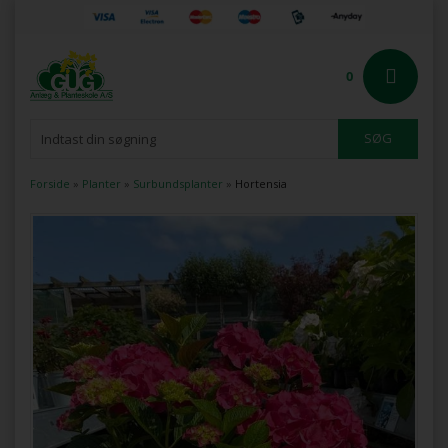
0
Forside
»
Planter
»
Surbundsplanter
»
Hortensia