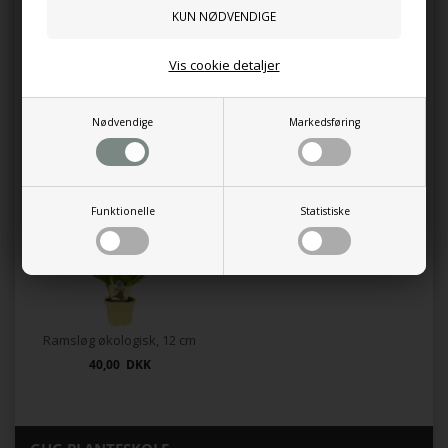
0 anmeldelser
Vis cookie detaljer
Tilføj anmeldelse
Produktet er endnu ikke anmeldt.
Skriv en anmeldelse.
Nødvendige
Markedsføring
Kunder købte også
Funktionelle
Statistiske
Ramsløg økologisk, 12 cm
40,00 DKK