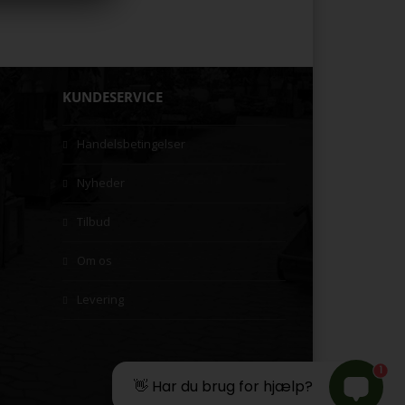
KUNDESERVICE
Handelsbetingelser
Nyheder
Tilbud
Om os
Levering
1
👋 Har du brug for hjælp?