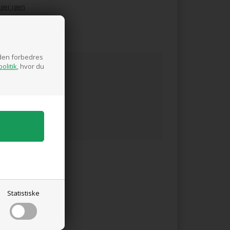
ger igen
siden forbedres
olitik
, hvor du
Statistiske