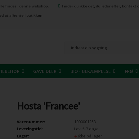
 alle findes i denne webshop.
Finder du ikke dét, du leder efter, kontak
ed at afhente i butikken
TILBEHØR
GAVEIDEER
BIO - BEKÆMPELSE
FRØ
Hosta 'Francee'
Varenummer:
1000001253
Leveringstid:
Lev. 5-7 dage
Lager:
Ikke på lager