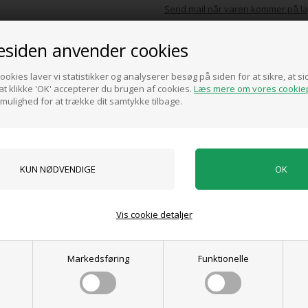
Send mail når varen kommer på la
siden anvender cookies
Hosta hybrid 'Francee'1 liter potte.
ookies laver vi statistikker og analyserer besøg på siden for at sikre, at 
t klikke 'OK' accepterer du brugen af cookies.
Læs mere om vores cookiep
Pris ved køb af min. 1
 mulighed for at trække dit samtykke tilbage.
89,00
DKK
0 anmeldelser
Vis cookie detaljer
Tilføj anmeldelse
Produktet er endnu ikke anmeldt.
Skriv en anmeldelse.
Markedsføring
Funktionelle