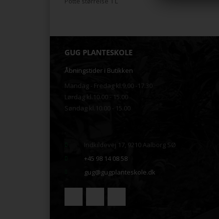
Potte størrelse 1 L
GUG PLANTESKOLE
Åbningstider i Butikken
Mandag - Fredag kl.9.00 -17.30
Lørdag kl.10.00 - 15.00
Søndag kl.10.00 - 15.00
.
Indkildevej 17, 9210 Aalborg SØ
+45 98 14 08 58
gug@gugplanteskole.dk