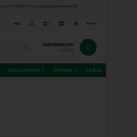
t os på 98140858 eller gug@gugplanteskole.dk
INDKØBSKURV
0,00 DKK
FUGLE I HAVEN
INTERIØR
TILBUD