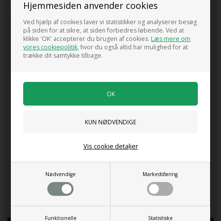
Hjemmesiden anvender cookies
Ved hjælp af cookies laver vi statistikker og analyserer besøg
på siden for at sikre, at siden forbedres løbende. Ved at
klikke 'OK' accepterer du brugen af cookies.
Læs mere om
0 anmeldelser
vores cookiepolitik
, hvor du også altid har mulighed for at
trække dit samtykke tilbage.
Tilføj anmeldelse
Produktet er endnu ikke anmeldt.
Skriv en anmeldelse.
'Hallertauer Tradition' er en klassisk tysk humlesort med flotte
lysegrønne kogler og en kraftig vækst. Planten slynger sig op ad
hegn, pergolaer og espalier.
Humle er flerårig og skyder igen hvert forår efter vinterdvale.
Vis cookie detaljer
Den trives bedst i sol eller halvskygge og foretrækker en
næringsrig, veldrænet jord. Sorten er velegnet til
Nødvendige
Markedsføring
hjemmebrygning, men fungerer også som en dekorativ
klatreplante, der skaber læ og grønne rum i haven.
Funktionelle
Statistiske