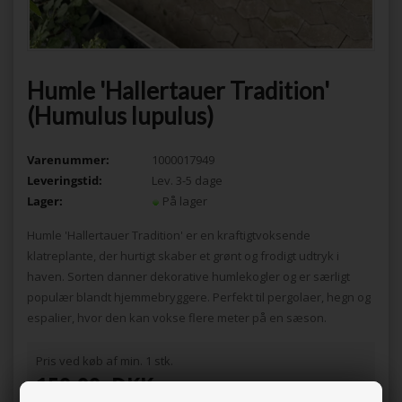
Humle 'Hallertauer Tradition'
(Humulus lupulus)
Varenummer:
1000017949
Leveringstid:
Lev. 3-5 dage
Lager:
På lager
Humle 'Hallertauer Tradition' er en kraftigtvoksende
klatreplante, der hurtigt skaber et grønt og frodigt udtryk i
haven. Sorten danner dekorative humlekogler og er særligt
populær blandt hjemmebryggere. Perfekt til pergolaer, hegn og
espalier, hvor den kan vokse flere meter på en sæson.
Pris ved køb af min. 1 stk.
150,00
DKK