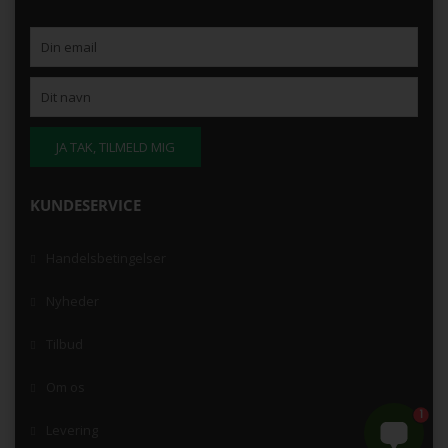
KUNDESERVICE
Handelsbetingelser
Nyheder
Tilbud
Om os
1
Levering