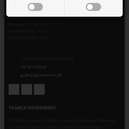
GUG PLANTESKOLE
Åbningstider i Butikken
Mandag - Fredag kl.9.00 -17.30
Lørdag kl.10.00 - 15.00
Søndag kl.10.00 - 15.00
.
Indkildevej 17, 9210 Aalborg SØ
+45 98 14 08 58
gug@gugplanteskole.dk
TILMELD NYHEDSBREV
Tilmeld dig vores nyhedsbrev og modtag eksklusive tilbud og
nyheder i shoppen. Du kan til enhver tid afmelde igen.