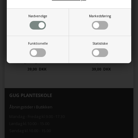
89,00 DKK
39,00 DKK
Nødvendige
Markedsføring
Funktionelle
Statistiske
Engelsk græs 'Arvi'
Stenhøjs brudeslør
39,00 DKK
39,00 DKK
GUG PLANTESKOLE
Åbningstider i Butikken
Mandag - Fredag kl.9.00 -17.30
Lørdag kl.10.00 - 15.00
Søndag kl.10.00 - 15.00