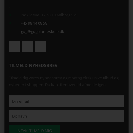
.
Indkildevej 17, 9210 Aalborg SØ
+45 98 14 08 58
gug@gugplanteskole.dk
TILMELD NYHEDSBREV
Tilmeld dig vores nyhedsbrev og modtag eksklusive tilbud og
nyheder i shoppen. Du kan til enhver tid afmelde igen.