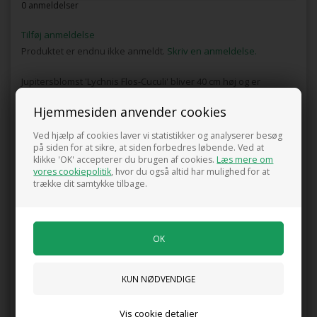
0 anmeldelser
Tilføj anmeldelse
Produktet er endnu ikke anmeldt.
Skriv en anmeldelse.
Jupitersblomst 'Lychnis Flos-Cuculi' bliver 40 cm høj og er
velegnet til en solrig plads i haven. Brug den som snitblomst og
Hjemmesiden anvender cookies
fyld dine vaser med smukke blomster.
Plant 4-6 stk. pr. kvm.
Ved hjælp af cookies laver vi statistikker og analyserer besøg
på siden for at sikre, at siden forbedres løbende. Ved at
klikke 'OK' accepterer du brugen af cookies.
Læs mere om
Måske er du også interesseret i følgende
vores cookiepolitik
, hvor du også altid har mulighed for at
produkter
trække dit samtykke tilbage.
Due-Skabiose 'Butterfly Blue'
Engelsk græs 'Alba'
Vis cookie detaljer