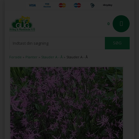
0
Forside
»
Planter
»
Stauder A - Å
»
Stauder A - Å