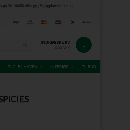
t os på 98140858 eller gug@gugplanteskole.dk
INDKØBSKURV
0,00 DKK
FUGLE I HAVEN
INTERIØR
TILBUD
 SPICIES