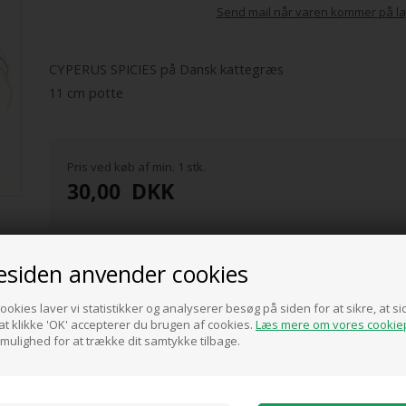
Send mail når varen kommer på la
CYPERUS SPICIES på Dansk kattegræs
11 cm potte
Pris ved køb af min. 1 stk.
30,00
DKK
siden anvender cookies
ookies laver vi statistikker og analyserer besøg på siden for at sikre, at 
0 anmeldelser
t klikke 'OK' accepterer du brugen af cookies.
Læs mere om vores cookiep
 mulighed for at trække dit samtykke tilbage.
Tilføj anmeldelse
Produktet er endnu ikke anmeldt.
Skriv en anmeldelse.