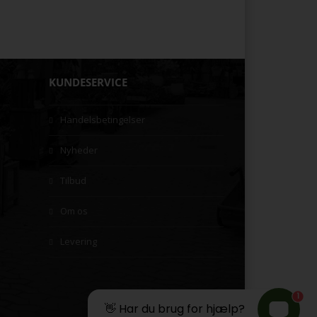
KUNDESERVICE
Handelsbetingelser
Nyheder
Tilbud
Om os
Levering
1
👋 Har du brug for hjælp?