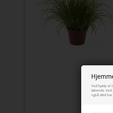
Hjemme
Ved hjælp af c
løbende. Ved a
også altid har