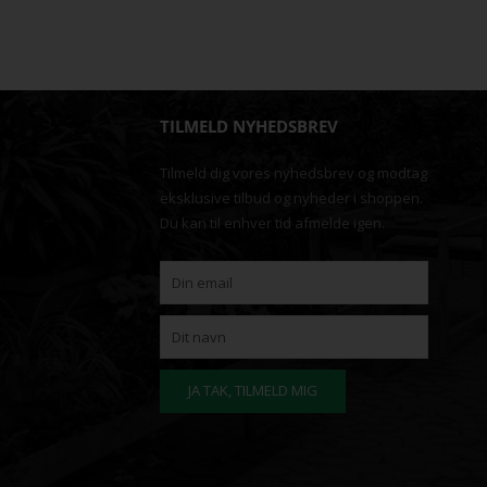
TILMELD NYHEDSBREV
Tilmeld dig vores nyhedsbrev og modtag
eksklusive tilbud og nyheder i shoppen.
Du kan til enhver tid afmelde igen.