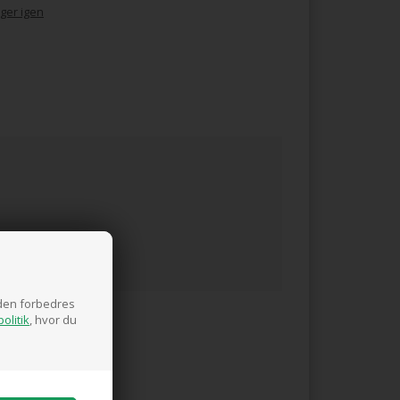
ger igen
siden forbedres
olitik
, hvor du