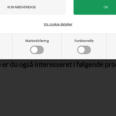
l inde katte de spiser den for at holde fordøjelsen i orden og for at få foli
Vis cookie detaljer
 hver anden dag, så den beholder sin flotte grønne farve. Desuden har plan
g i huset og tåler både høje og lave temperature.
ges indendørs hele året. Planten er kendetegnet ved sine græslignende gr
Markedsføring
Funktionelle
perus er en græs art, som også bliver kaldt Nilgræs grundet dens oprindelse 
er du også interesseret i følgende pr