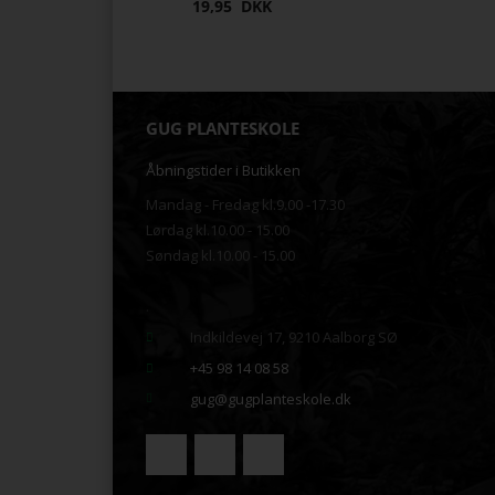
19,95 DKK
GUG PLANTESKOLE
Åbningstider i Butikken
Mandag - Fredag kl.9.00 -17.30
Lørdag kl.10.00 - 15.00
Søndag kl.10.00 - 15.00
.
Indkildevej 17, 9210 Aalborg SØ
+45 98 14 08 58
gug@gugplanteskole.dk