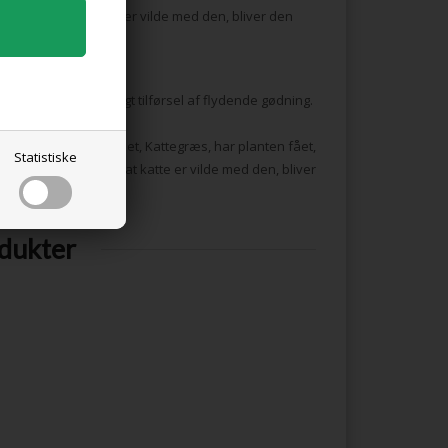
nsyre. Ud over at katte er vilde med den, bliver den
ten godt af ugentligt tilførsel af flydende gødning.
ønne blade. Tilnavnet, Kattegræs, har planten fået,
Statistiske
fra Afrika. Ud over at katte er vilde med den, bliver
odukter