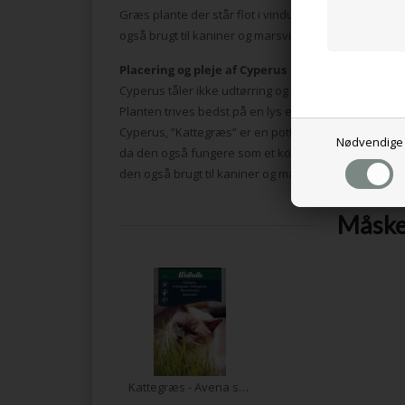
Græs plante der står flot i vinduet i foråret. Egnet ti
også brugt til kaniner og marsvin.
Placering og pleje af Cyperus
Cyperus tåler ikke udtørring og skal helst have vand
Planten trives bedst på en lys eller skygget placerin
Cyperus, ”Kattegræs” er en potteplante som kan bru
Nødvendige
da den også fungere som et kosttilskud til katte. Cy
den også brugt til kaniner og marsvin.
Måske 
Kattegræs - Avena sativa