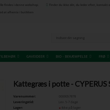
 alle findes i denne webshop.
Finder du ikke dét, du leder efter, kontak
ed at afhente i butikken
TILBEHØR
GAVEIDEER
BIO - BEKÆMPELSE
FRØ
Kattegræs i potte - CYPERUS
Varenummer:
0000057878
Leveringstid:
Lev. 5-7 dage
Lager:
Ikke på lager