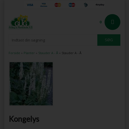
0
Forside
»
Planter
»
Stauder A - Å
»
Stauder A - Å
Kongelys