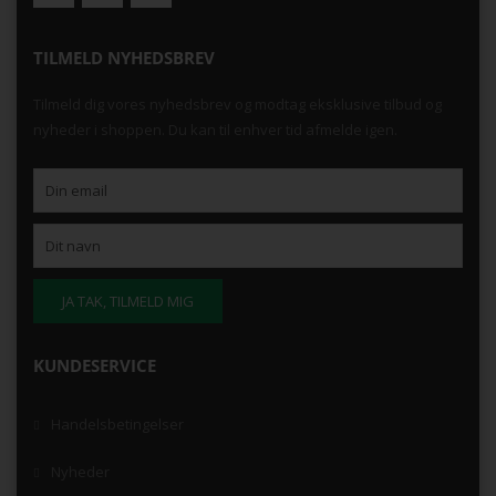
TILMELD NYHEDSBREV
Tilmeld dig vores nyhedsbrev og modtag eksklusive tilbud og
nyheder i shoppen. Du kan til enhver tid afmelde igen.
KUNDESERVICE
Handelsbetingelser
Nyheder