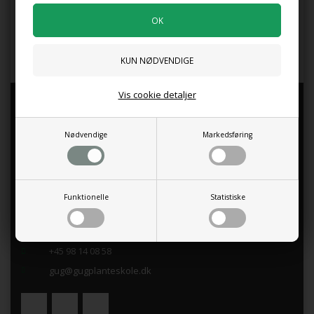
Tilføj anmeldelse
Produktet er endnu ikke anmeldt.
Skriv en anmeldelse.
Vis cookie detaljer
GUG PLANTESKOLE
Åbningstider i Butikken
Nødvendige
Markedsføring
Mandag - Fredag kl.9.00 -17.30
Lørdag kl.10.00 - 15.00
Søndag kl.10.00 - 15.00
Funktionelle
Statistiske
.
Indkildevej 17, 9210 Aalborg SØ
+45 98 14 08 58
gug@gugplanteskole.dk