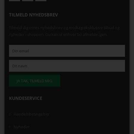
TILMELD NYHEDSBREV
Tilmeld dig vores nyhedsbrev og modtag eksklusive tilbud og
nyheder i shoppen. Du kan til enhver tid afmelde igen.
KUNDESERVICE
Handelsbetingelser
Nyheder