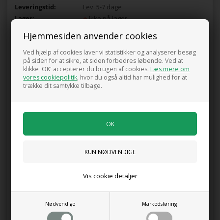
Leveringstid:
Lev. 5-7 dage
Lager:
Ikke på lager
Send mail når varen kommer på lager
Hjemmesiden anvender cookies
igen
Ved hjælp af cookies laver vi statistikker og analyserer besøg
på siden for at sikre, at siden forbedres løbende. Ved at
klikke 'OK' accepterer du brugen af cookies.
Læs mere om
Lupinus West Country `Salmon Star`
vores cookiepolitik
, hvor du også altid har mulighed for at
3 Liter potte
trække dit samtykke tilbage.
Pris ved køb af min. 1 stk.
99,00
DKK
0 anmeldelser
Vis cookie detaljer
Tilføj anmeldelse
Nødvendige
Markedsføring
Produktet er endnu ikke anmeldt.
Skriv en anmeldelse.