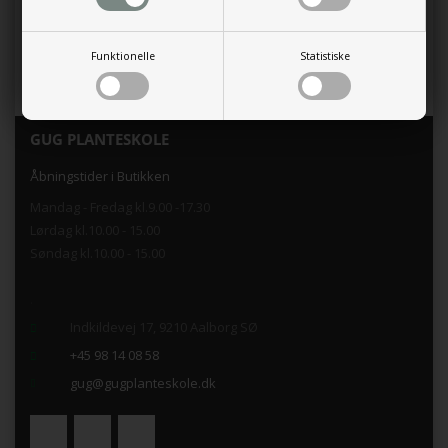
Den meget omtalte laksefarvet Lupin Salmon Star er med sine
varieret blomster utrolig smuk.
Funktionelle
Statistiske
blomster i maj til juni og bliver op til 80 cm
GUG PLANTESKOLE
Åbningstider i Butikken
Mandag - Fredag kl.9.00 -17.30
Lørdag kl.10.00 - 15.00
Søndag kl.10.00 - 15.00
.
Indkildevej 17, 9210 Aalborg SØ
+45 98 14 08 58
gug@gugplanteskole.dk