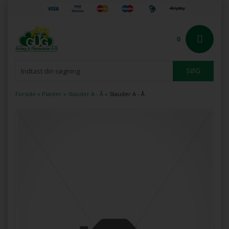
0
Forside
»
Planter
»
Stauder A - Å
»
Stauder A - Å