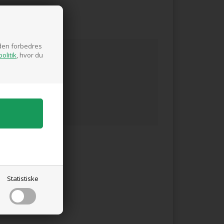
siden forbedres
olitik
, hvor du
Statistiske