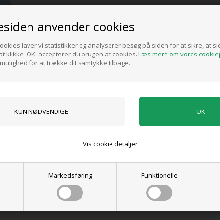
Metalkrans med sløjfe fra Danas Have – Rustlook Ø40 cm
siden anvender cookies
ookies laver vi statistikker og analyserer besøg på siden for at sikre, at 
Pris ved køb af min. 1 stk.
t klikke 'OK' accepterer du brugen af cookies.
Læs mere om vores cookiep
 mulighed for at trække dit samtykke tilbage.
425,00
DKK
0 anmeldelser
Vis cookie detaljer
Tilføj anmeldelse
Produktet er endnu ikke anmeldt.
Skriv en anmeldelse.
Markedsføring
Funktionelle