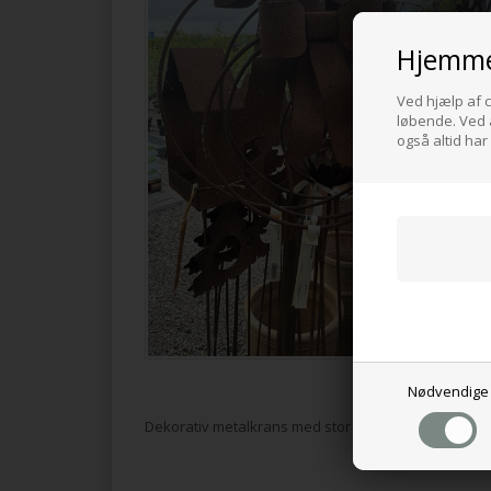
Hjemme
Ved hjælp af c
løbende. Ved a
også altid har
Nødvendige
Dekorativ metalkrans med stor sløjfe i rustfinish.