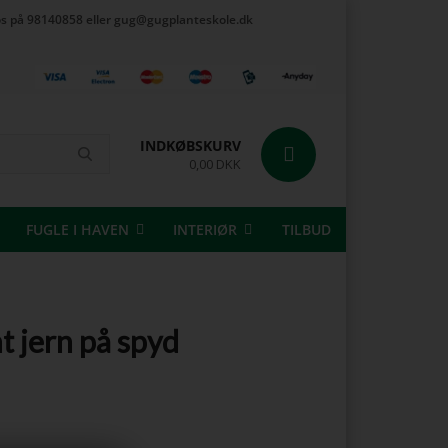
t os på 98140858 eller gug@gugplanteskole.dk
INDKØBSKURV
0,00 DKK
FUGLE I HAVEN
INTERIØR
TILBUD
t jern på spyd