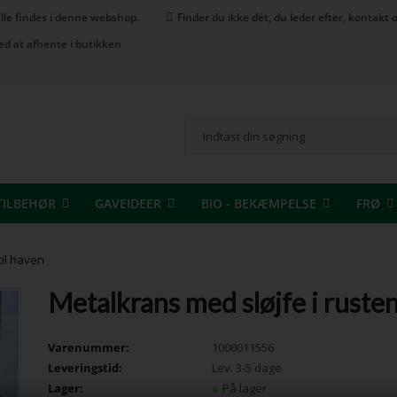
 alle findes i denne webshop.
Finder du ikke dét, du leder efter, kontak
ed at afhente i butikken
TILBEHØR
GAVEIDEER
BIO - BEKÆMPELSE
FRØ
til haven
Metalkrans med sløjfe i rusten
Varenummer:
1000011556
Leveringstid:
Lev. 3-5 dage
Lager:
På lager