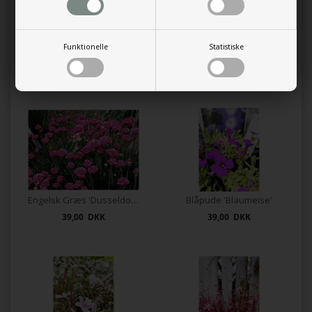
nøjsom plante, der klarer sig fint i almindelig havejord. Den
kræver kun lidt vedligeholdelse og er velegnet til både små og
store haver.
Funktionelle
Statistiske
Kunder købte også
Engelsk Græs 'Dusseldorfer stolz'
Blåpude 'Blaumeise'
39,00 DKK
39,00 DKK