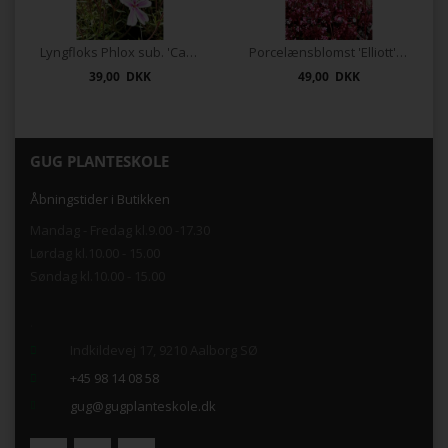
Lyngfloks Phlox sub. 'Candy Stripes'
Porcelænsblomst 'Elliott's Variety
39,00 DKK
49,00 DKK
GUG PLANTESKOLE
Åbningstider i Butikken
Mandag - Fredag kl.9.00 -17.30
Lørdag kl.10.00 - 15.00
Søndag kl.10.00 - 15.00
.
Indkildevej 17, 9210 Aalborg SØ
+45 98 14 08 58
gug@gugplanteskole.dk