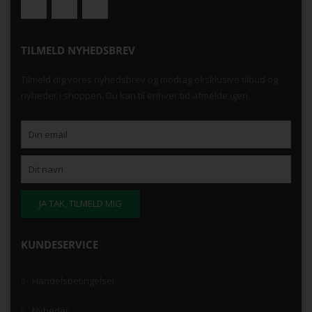
TILMELD NYHEDSBREV
Tilmeld dig vores nyhedsbrev og modtag eksklusive tilbud og
nyheder i shoppen. Du kan til enhver tid afmelde igen.
KUNDESERVICE
Handelsbetingelser
Nyheder