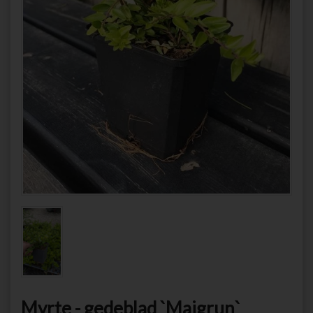
Myrte - gedeblad `Maigrun`