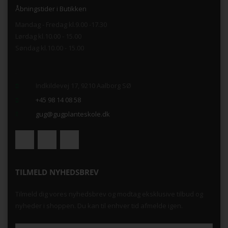
Åbningstider i Butikken
Mandag - Fredag kl.9.00 -17.30
Lørdag kl.10.00 - 15.00
Søndag kl.10.00 - 15.00
.
Indkildevej 17, 9210 Aalborg SØ
+45 98 14 08 58
gug@gugplanteskole.dk
TILMELD NYHEDSBREV
Tilmeld dig vores nyhedsbrev og modtag eksklusive tilbud og
nyheder i shoppen. Du kan til enhver tid afmelde igen.