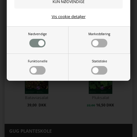
Vis cookie detaljer
Knirke solar dekorationskæde
Letvægtskrukke Brunello Ø51
Nødvendige
Markedsføring
200,00 DKK
400,00 DKK
Funktionelle
Statistiske
Bataviasalat
Pluksalat
39,00 DKK
16,50 DKK
22,00
GUG PLANTESKOLE