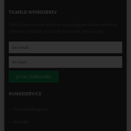
TILMELD NYHEDSBREV
Tilmeld dig vores nyhedsbrev og modtag eksklusive tilbud og
nyheder i shoppen. Du kan til enhver tid afmelde igen.
KUNDESERVICE
Handelsbetingelser
Nyheder