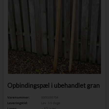
Opbindingspæl i ubehandlet gran
Varenummer:
0000036704
Leveringstid:
Lev. 3-5 dage
Lager:
På lager