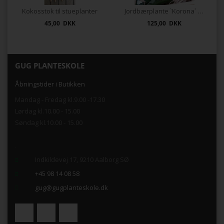
Kokosstok til stueplanter
Jordbærplante `Korona` 6 stk.
45,00 DKK
125,00 DKK
GUG PLANTESKOLE
Åbningstider i Butikken
Mandag - Fredag kl.9.00 -17.30
Lørdag kl.10.00 - 15.00
Søndag kl.10.00 - 15.00
.
Indkildevej 17, 9210 Aalborg SØ
+45 98 14 08 58
gug@gugplanteskole.dk