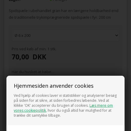
Spidspæle i ubehandlet gran har en længere holdbarhed end
de traditionelle trykimprægnerede spidspæle i fyr. 200 cm
Pris ved køb af min. 1 stk.
70,00
DKK
Har du husket at købe…
disse produkter?
Hjemmesiden anvender cookies
Opbindings gummibånd
25,00 DKK
Ved hjælp af cookies laver vi statistikker og analyserer besøg
på siden for at sikre, at siden forbedres løbende. Ved at
klikke 'OK' accepterer du brugen af cookies.
Læs mere om
vores cookiepolitik
, hvor du også altid har mulighed for at
trække dit samtykke tilbage.
0 anmeldelser