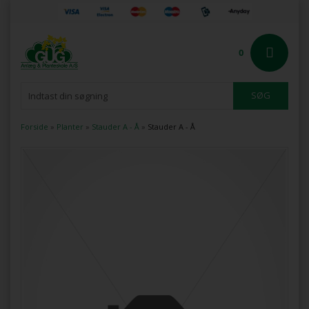
0
Forside
»
Planter
»
Stauder A - Å
»
Stauder A - Å