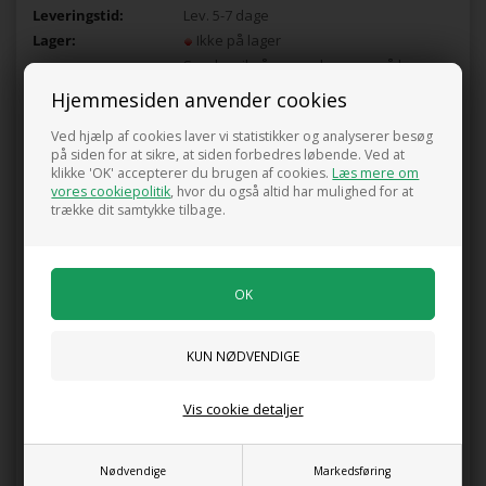
Leveringstid:
Lev. 5-7 dage
Lager:
Ikke på lager
Send mail når varen kommer på lager
igen
Hjemmesiden anvender cookies
Ved hjælp af cookies laver vi statistikker og analyserer besøg
på siden for at sikre, at siden forbedres løbende. Ved at
Potte størrelse 1 ltr, dansk produceret. Blomster farven er rosa i
klikke 'OK' accepterer du brugen af cookies.
Læs mere om
7-9 mdr. Bliver op til 40cm Høj og placeres bedst i
vores cookiepolitik
, hvor du også altid har mulighed for at
sol/halvskygge. Plantes med 4-5 Planter pr. m2 , kan bruges til
trække dit samtykke tilbage.
snit eller skærehave.
Pris ved køb af min. 1
99,00
DKK
Vis cookie detaljer
0 anmeldelser
Nødvendige
Markedsføring
Tilføj anmeldelse