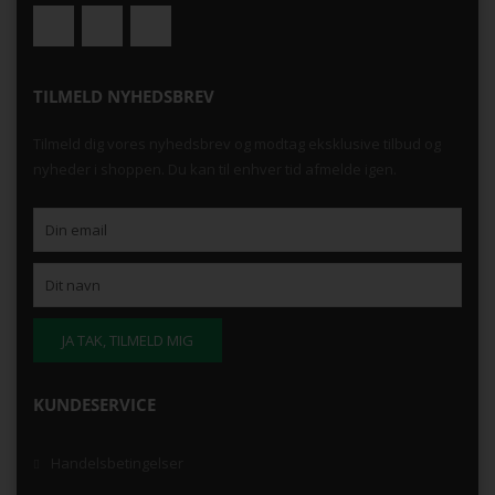
TILMELD NYHEDSBREV
Tilmeld dig vores nyhedsbrev og modtag eksklusive tilbud og
nyheder i shoppen. Du kan til enhver tid afmelde igen.
KUNDESERVICE
Handelsbetingelser