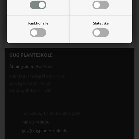
Produktet er endnu ikke anmeldt.
Skriv en anmeldelse.
PERSICARIA ampl. 'Pink Elephant'
Funktionelle
Statistiske
Potte størrelse 1 L
GUG PLANTESKOLE
Åbningstider i Butikken
Mandag - Fredag kl.9.00 -17.30
Lørdag kl.10.00 - 15.00
Søndag kl.10.00 - 15.00
.
Indkildevej 17, 9210 Aalborg SØ
+45 98 14 08 58
gug@gugplanteskole.dk