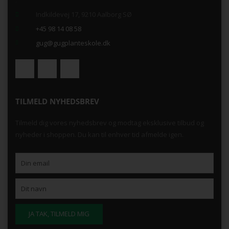
Indkildevej 17, 9210 Aalborg SØ
+45 98 14 08 58
gug@gugplanteskole.dk
TILMELD NYHEDSBREV
Tilmeld dig vores nyhedsbrev og modtag eksklusive tilbud og
nyheder i shoppen. Du kan til enhver tid afmelde igen.