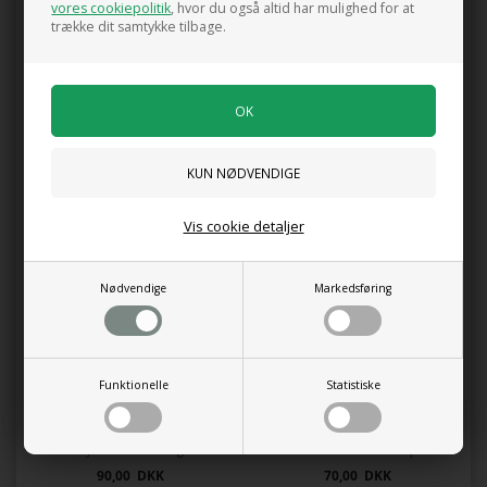
vores cookiepolitik
, hvor du også altid har mulighed for at
trække dit samtykke tilbage.
0 anmeldelser
Tilføj anmeldelse
Produktet er endnu ikke anmeldt.
Skriv en anmeldelse.
to i en sæk, 3,5 ltr.
Vis cookie detaljer
Kunder købte også
Nødvendige
Markedsføring
Funktionelle
Statistiske
DYRK jordforbedring øko
Plantesæk fra Champost
90,00 DKK
70,00 DKK