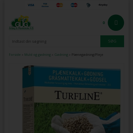
0
Forside
»
Muld og gødning
»
Gødning
»
Plænegødning/Pleje