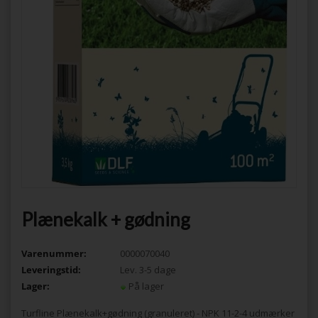
Plænekalk + gødning
Varenummer:
0000070040
Leveringstid:
Lev. 3-5 dage
Lager:
På lager
Turfline Plænekalk+gødning (granuleret) - NPK 11-2-4 udmærker