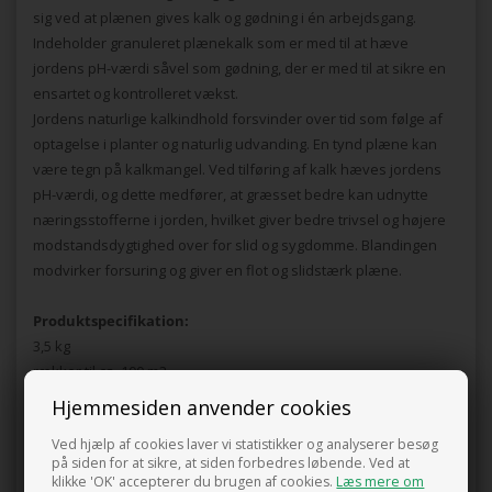
sig ved at plænen gives kalk og gødning i én arbejdsgang.
Indeholder granuleret plænekalk som er med til at hæve
jordens pH-værdi såvel som gødning, der er med til at sikre en
ensartet og kontrolleret vækst.
Jordens naturlige kalkindhold forsvinder over tid som følge af
optagelse i planter og naturlig udvanding. En tynd plæne kan
være tegn på kalkmangel. Ved tilføring af kalk hæves jordens
pH-værdi, og dette medfører, at græsset bedre kan udnytte
næringsstofferne i jorden, hvilket giver bedre trivsel og højere
modstandsdygtighed over for slid og sygdomme. Blandingen
modvirker forsuring og giver en flot og slidstærk plæne.
Produktspecifikation:
3,5 kg
rækker til ca. 100 m2
Hjemmesiden anvender cookies
Pris ved køb af min. 1 stk.
Ved hjælp af cookies laver vi statistikker og analyserer besøg
95,00
DKK
på siden for at sikre, at siden forbedres løbende. Ved at
klikke 'OK' accepterer du brugen af cookies.
Læs mere om