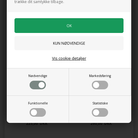
trække dit samtykke tilbage.
0 anmeldelser
Tilføj anmeldelse
Produktet er endnu ikke anmeldt.
Skriv en anmeldelse.
Planteske med oplukker DEWIT asketræ.
Vis cookie detaljer
Kunder købte også
Nødvendige
Markedsføring
Funktionelle
Statistiske
Japansk Håndhakke, højre
Planteske, W-skær, DeWit
225,00 DKK
260,00 DKK