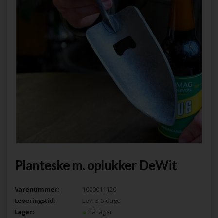
Planteske m. oplukker DeWit
Varenummer:
1000011120
Leveringstid:
Lev. 3-5 dage
Lager:
På lager