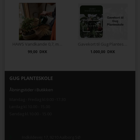
HAWS Vandkande 0,7, mørkegrøn
Gavekort til Gug Planteskole
99,00 DKK
1.000,00 DKK
GUG PLANTESKOLE
Åbningstider i Butikken
Mandag - Fredag kl.9.00 -17.30
Lørdag kl.10.00 - 15.00
Søndag kl.10.00 - 15.00
.
Indkildevej 17, 9210 Aalborg SØ