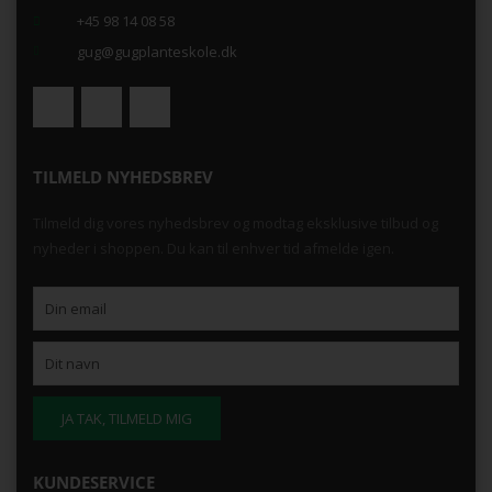
+45 98 14 08 58
gug@gugplanteskole.dk
TILMELD NYHEDSBREV
Tilmeld dig vores nyhedsbrev og modtag eksklusive tilbud og
nyheder i shoppen. Du kan til enhver tid afmelde igen.
KUNDESERVICE