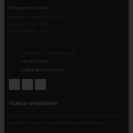
Åbningstider i Butikken
Mandag - Fredag kl.9.00 -17.30
Lørdag kl.10.00 - 15.00
Søndag kl.10.00 - 15.00
.
Indkildevej 17, 9210 Aalborg SØ
+45 98 14 08 58
gug@gugplanteskole.dk
TILMELD NYHEDSBREV
Tilmeld dig vores nyhedsbrev og modtag eksklusive tilbud og
nyheder i shoppen. Du kan til enhver tid afmelde igen.