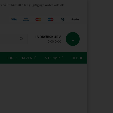
t os på 98140858 eller gug@gugplanteskole.dk
INDKØBSKURV
0,00 DKK
FUGLE I HAVEN
INTERIØR
TILBUD