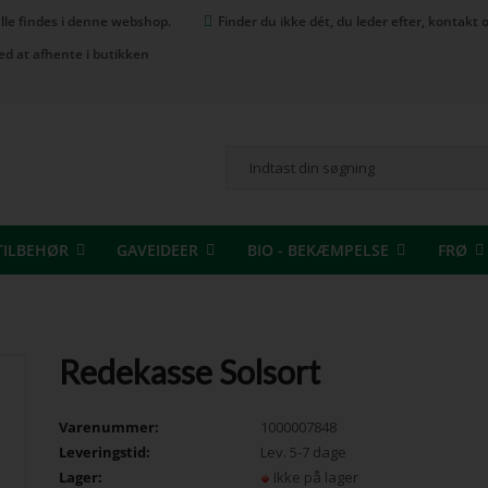
 alle findes i denne webshop.
Finder du ikke dét, du leder efter, kontak
ed at afhente i butikken
TILBEHØR
GAVEIDEER
BIO - BEKÆMPELSE
FRØ
Redekasse Solsort
Varenummer:
1000007848
Leveringstid:
Lev. 5-7 dage
Lager:
Ikke på lager