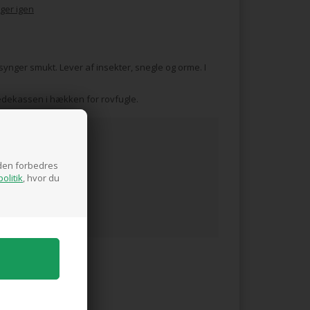
ger igen
synger smukt. Lever af insekter, snegle og orme. I
dekassen i hækken for rovfugle.
siden forbedres
olitik
, hvor du