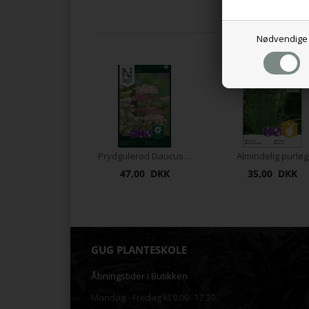
Nødvendige
Prydgulerod Daucus carota `Dara`
Almindelig purløg
47,00 DKK
35,00 DKK
GUG PLANTESKOLE
Åbningstider i Butikken
Mandag - Fredag kl.9.00 -17.30