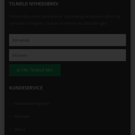
TILMELD NYHEDSBREV
Tilmeld dig vores nyhedsbrev og modtag eksklusive tilbud og
nyheder i shoppen. Du kan til enhver tid afmelde igen.
KUNDESERVICE
Handelsbetingelser
Nyheder
Tilbud