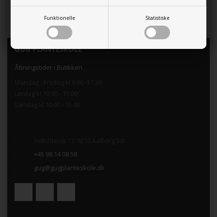
Funktionelle
Statistiske
GUG PLANTESKOLE
Åbningstider i Butikken
Mandag - Fredag kl.9.00 -17.30
Lørdag kl.10.00 - 15.00
Søndag kl.10.00 - 15.00
.
Indkildevej 17, 9210 Aalborg SØ
+45 98 14 08 58
gug@gugplanteskole.dk