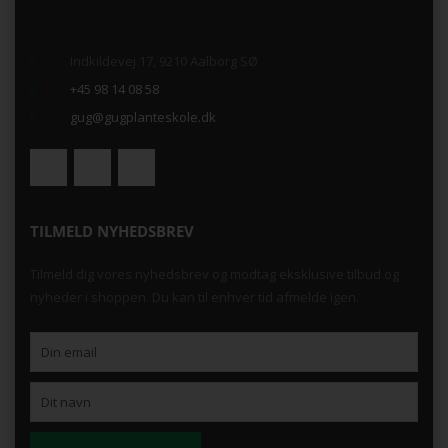
.
Indkildevej 17, 9210 Aalborg SØ
+45 98 14 08 58
gug@gugplanteskole.dk
TILMELD NYHEDSBREV
Tilmeld dig vores nyhedsbrev og modtag eksklusive tilbud og
nyheder i shoppen. Du kan til enhver tid afmelde igen.