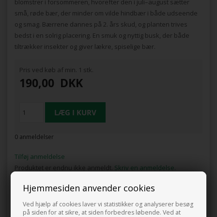
blomstrer i forsommeren, hvorefter den i juli–august sætter
små, røde bær, der minder om vilde hindbær i både udseende
og smag. Bærrene dannes på 2. års skud, og planten trives
bedst i en solrig placering. En smuk og nyttig busk, der både
tiltrækker insekter og giver lækre, spiselige bær.
Pris ved køb af min. 1 stk.
190,00
DKK
0 anmeldelser
Tilføj anmeldelse
Produktet er endnu ikke anmeldt.
Skriv en anmeldelse.
Hjemmesiden anvender cookies
Rubus idaeus 'Maria' er et spændende valg til haven, hvor du
ønsker både nytteværdi og pryd. Denne rødbladede
Ved hjælp af cookies laver vi statistikker og analyserer besøg
hindbærbusk kombinerer det bedste fra to verdener: den er
på siden for at sikre, at siden forbedres løbende. Ved at