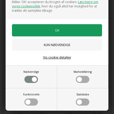
klikke 'OK' accepterer du brugen af cookies.
Læs mere om
både dekorativ og produktiv. De rødbrune blade giver et flot
vores cookiepolitik
, hvor du også altid har mulighed for at
farvespil i haven, og planten fungerer som et farverigt indslag i
trække dit samtykke tilbage.
både pryd- og nyttebedet.
Planten vokser kompakt og bliver omkring 1 meter høj. I
forsommeren blomstrer den med diskrete blomster, der
tiltrækker bestøvende insekter som bier og sommerfugle.
Senere, fra juli til august, modner de små, røde bær, som
smager skønt og minder meget om vilde hindbær – en særlig
delikatesse for både børn og voksne.
Vis cookie detaljer
Kunder købte også
Nødvendige
Markedsføring
Funktionelle
Statistiske
Hindbær `Autumn Bliss`
Tulipan, Queen of Night