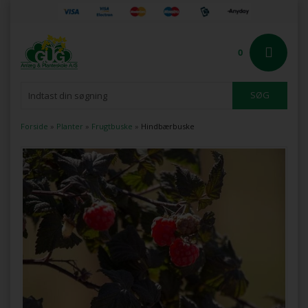
0
Forside
»
Planter
»
Frugtbuske
»
Hindbærbuske