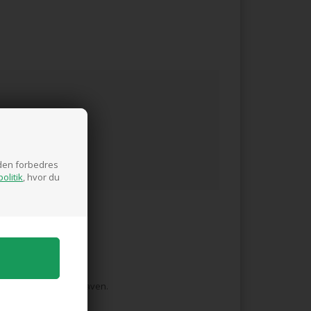
siden forbedres
olitik
, hvor du
 og sommerfugle til haven.