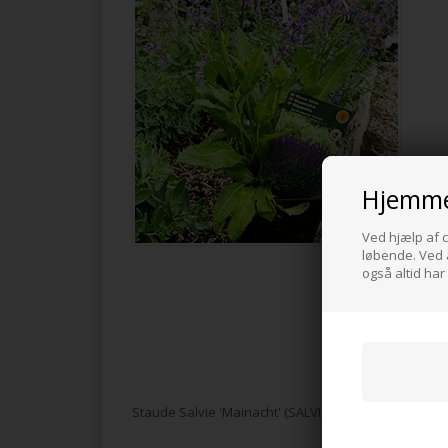
Hjemme
Ved hjælp af c
løbende. Ved a
også altid har
Staude Salvie 'Mainacht' (SALVIA nem. 'Mainacht') ha