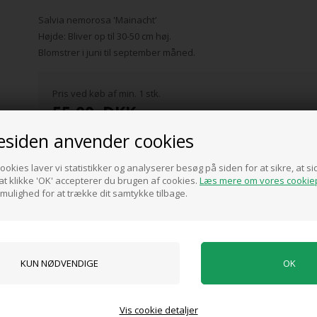
Salvia nemorosa 'Mainacht'
Højde: Bliver op til 30-50 cm høj.
Blomstrer i juni til september måned.
Pris ved køb af min. 1 stk.
55,00
DKK
siden anvender cookies
ookies laver vi statistikker og analyserer besøg på siden for at sikre, at 
t klikke 'OK' accepterer du brugen af cookies.
Læs mere om vores cookiep
 mulighed for at trække dit samtykke tilbage.
0 anmeldelser
Tilføj anmeldelse
Produktet er endnu ikke anmeldt.
Skriv en anmeldelse.
r en slank blomsterstilk med små smukke lilla blomster der tiltrækker bier
Vis cookie detaljer