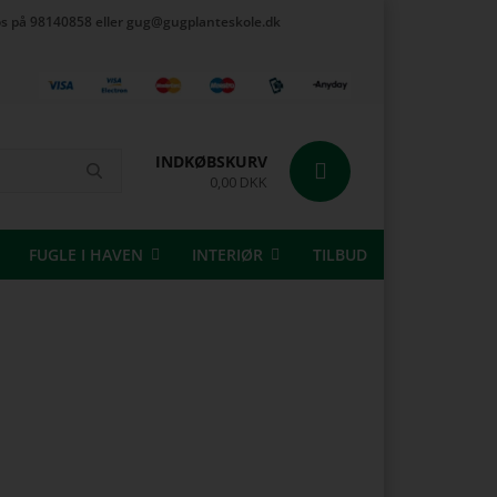
t os på 98140858 eller gug@gugplanteskole.dk
INDKØBSKURV
0,00 DKK
FUGLE I HAVEN
INTERIØR
TILBUD