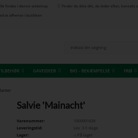
 alle findes i denne webshop.
Finder du ikke dét, du leder efter, kontak
ed at afhente i butikken
TILBEHØR
GAVEIDEER
BIO - BEKÆMPELSE
FRØ
lanter
Salvie 'Mainacht'
Varenummer:
1000001638
Leveringstid:
Lev. 3-5 dage
Lager:
På lager