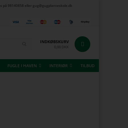
t os på 98140858 eller gug@gugplanteskole.dk
INDKØBSKURV
0,00 DKK
FUGLE I HAVEN
INTERIØR
TILBUD