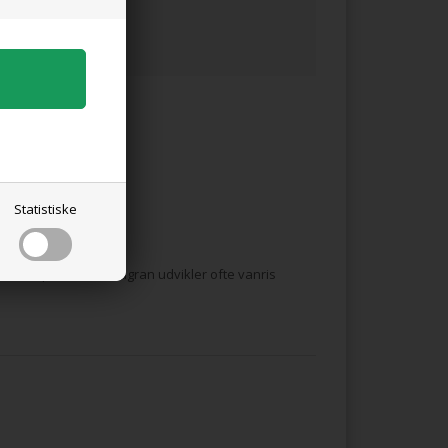
Statistiske
 eksemplarer af sitkagran udvikler ofte vanris