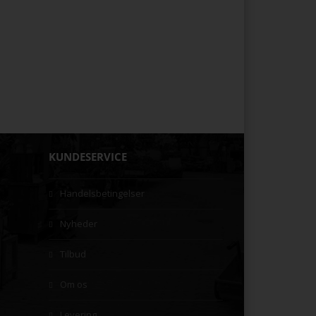
KUNDESERVICE
Handelsbetingelser
Nyheder
Tilbud
Om os
Levering