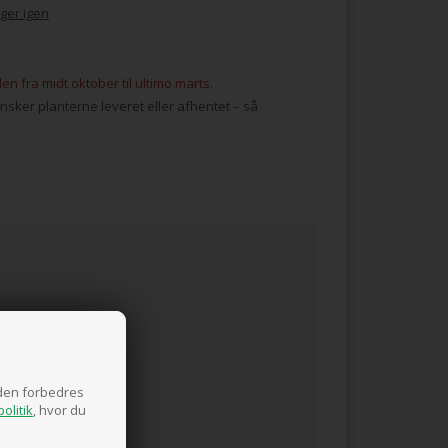
ger igen
n fra midt oktober til ultimo marts.
ønsker planterne leveret eller afhentet – så
siden forbedres
olitik
, hvor du