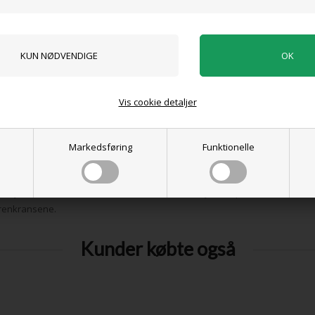
0 anmeldelser
Vis cookie detaljer
Tilføj anmeldelse
Produktet er endnu ikke anmeldt.
Skriv en anmeldelse.
Markedsføring
Funktionelle
estjyske klitplantager og læhegn
m højt, kan det let vokse 1-1½ meter om året, hvis jorden passer den. Ældre
grenkransene.
Kunder købte også