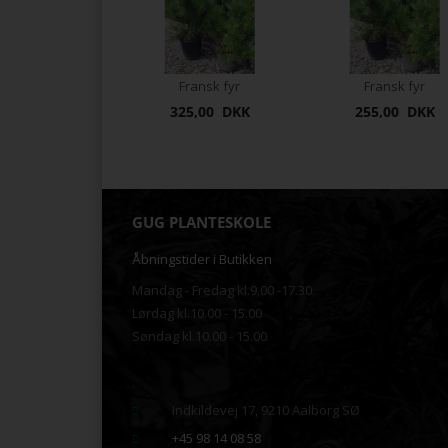
Fransk fyr
Fransk fyr
325,00 DKK
255,00 DKK
GUG PLANTESKOLE
Åbningstider i Butikken
Mandag - Fredag kl.9.00 -17.30
Lørdag kl.10.00 - 15.00
Søndag kl.10.00 - 15.00
.
Indkildevej 17, 9210 Aalborg SØ
+45 98 14 08 58