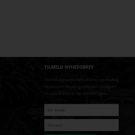
TILMELD NYHEDSBREV
Tilmeld dig vores nyhedsbrev og modtag
eksklusive tilbud og nyheder i shoppen.
Du kan til enhver tid afmelde igen.