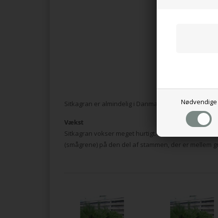
Nødvendige
Sitkagran er almindelig i Danmark, især i nord- og v
Vækst
Sitkagran vokser meget hurtigt. Når det er blevet 1 
(smågrene) på den del af stammen, der er mellem 