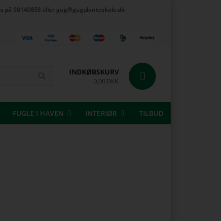
t os på 98140858 eller gug@gugplanteskole.dk
INDKØBSKURV
0,00 DKK
FUGLE I HAVEN
INTERIØR
TILBUD