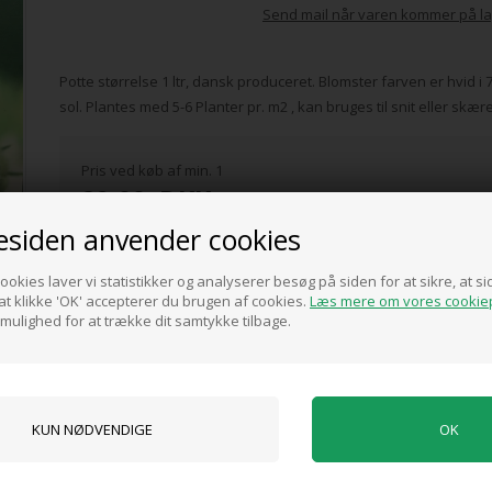
Send mail når varen kommer på la
Potte størrelse 1 ltr, dansk produceret. Blomster farven er hvid i 7
sol. Plantes med 5-6 Planter pr. m2 , kan bruges til snit eller skæ
Pris ved køb af min. 1
89,00
DKK
siden anvender cookies
ookies laver vi statistikker og analyserer besøg på siden for at sikre, at 
t klikke 'OK' accepterer du brugen af cookies.
Læs mere om vores cookiep
 mulighed for at trække dit samtykke tilbage.
0 anmeldelser
Tilføj anmeldelse
Produktet er endnu ikke anmeldt.
Skriv en anmeldelse.