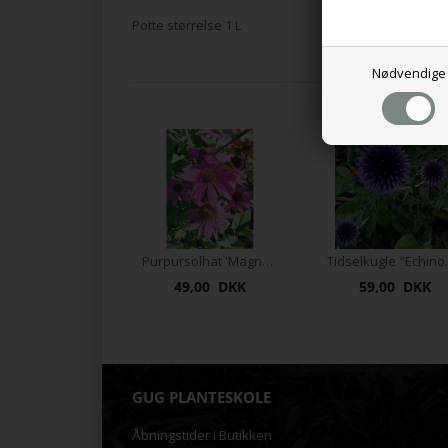
Potte størrelse 1 L
Nødvendige
Purpursolhat 'Magnus'
Tidselk
49,00 DKK
59,00 DKK
GUG PLANTESKOLE
Åbningstider i Butikken