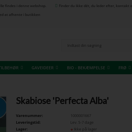
 alle findes i denne webshop.
Finder du ikke dét, du leder efter, kontak
ed at afhente i butikken
TILBEHØR
GAVEIDEER
BIO - BEKÆMPELSE
FRØ
Skabiose 'Perfecta Alba'
Varenummer:
1000001667
Leveringstid:
Lev. 5-7 dage
Lager:
Ikke på lager