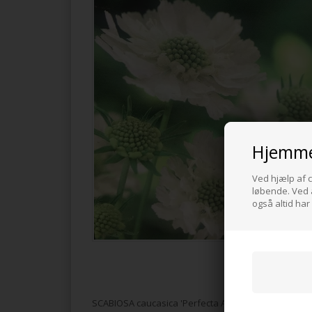
Hjemme
Ved hjælp af c
løbende. Ved a
også altid har
SCABIOSA caucasica 'Perfecta Alba'