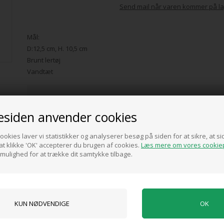
Send mail når varen kommer på la
Mål:
D:12,5 cm, H. 10,5 cm
Brunt lertøj
Vandtæt
Pris ved køb af min. 1 stk.
30,00
DKK
siden anvender cookies
ookies laver vi statistikker og analyserer besøg på siden for at sikre, at 
t klikke 'OK' accepterer du brugen af cookies.
Læs mere om vores cookiep
 mulighed for at trække dit samtykke tilbage.
0 anmeldelser
Tilføj anmeldelse
Produktet er endnu ikke anmeldt.
Skriv en anmeldelse.