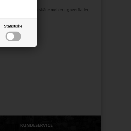
iltpuder i bunden for at skåne møbler og overflader,
Statistiske
odukter
KUNDESERVICE