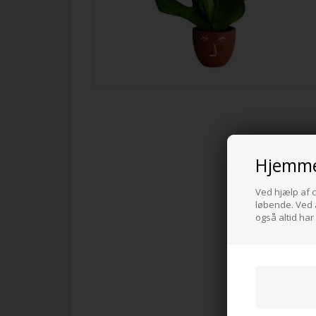
Hjemme
Ved hjælp af c
løbende. Ved a
også altid har