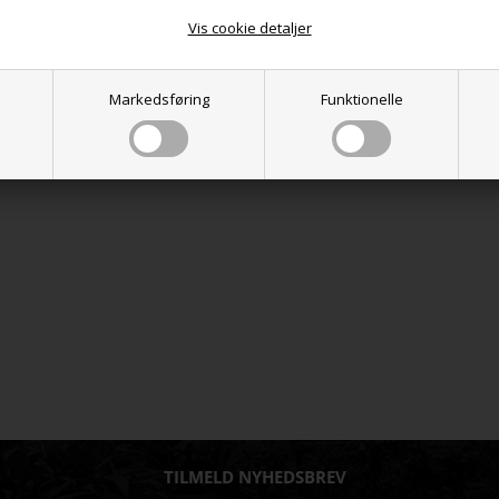
Vis cookie detaljer
ormet i potten. Skjuleren er glaseret indvendig og er derfor vandtæt. Har f
Markedsføring
Funktionelle
er du også interesseret i følgende pr
TILMELD NYHEDSBREV