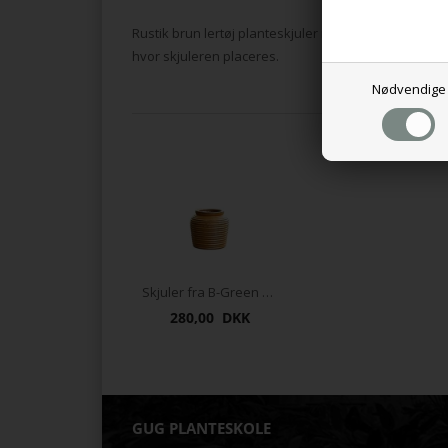
Rustik brun lertøj planteskjuler med ansigts motiv f
hvor skjuleren placeres.
Nødvendige
Måske 
Skjuler fra B-Green matt honey str. 19x20 cm
280,00 DKK
GUG PLANTESKOLE