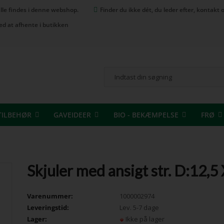
 alle findes i denne webshop.
Finder du ikke dét, du leder efter, kontak
ed at afhente i butikken
TILBEHØR
GAVEIDEER
BIO - BEKÆMPELSE
FRØ
Skjuler med ansigt str. D:12,5
Varenummer:
1000002974
Leveringstid:
Lev. 5-7 dage
Lager:
Ikke på lager