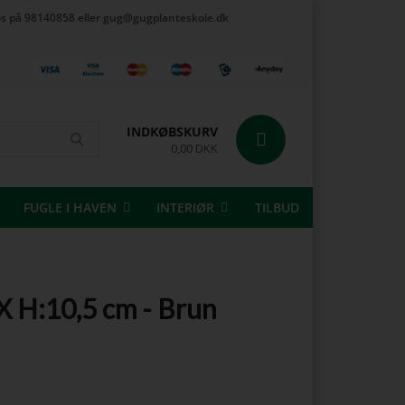
t os på 98140858 eller gug@gugplanteskole.dk
INDKØBSKURV
0,00 DKK
FUGLE I HAVEN
INTERIØR
TILBUD
 X H:10,5 cm - Brun