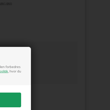
ger igen
siden forbedres
olitik
, hvor du