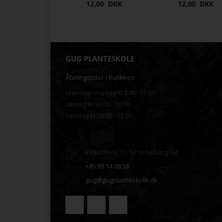
12,00 DKK
12,00 DKK
GUG PLANTESKOLE
Åbningstider i Butikken
Mandag - Fredag kl.9.00 -17.30
Lørdag kl.10.00 - 15.00
Søndag kl.10.00 - 15.00
.
Indkildevej 17, 9210 Aalborg SØ
+45 98 14 08 58
gug@gugplanteskole.dk