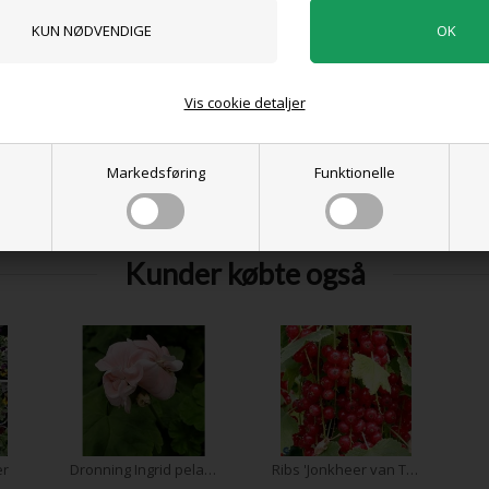
0 anmeldelser
Vis cookie detaljer
Tilføj anmeldelse
Produktet er endnu ikke anmeldt.
Skriv en anmeldelse.
Markedsføring
Funktionelle
. Det er toårige planter med forholdsvis store blomsterhoveder i mange fo
i det tidlige forår.
Kunder købte også
er
Dronning Ingrid pelargonie
Ribs 'Jonkheer van Tets'