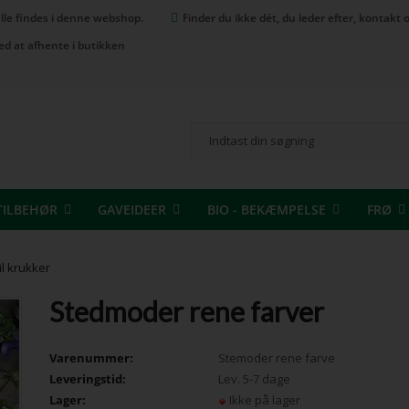
 alle findes i denne webshop.
Finder du ikke dét, du leder efter, kontak
ed at afhente i butikken
TILBEHØR
GAVEIDEER
BIO - BEKÆMPELSE
FRØ
il krukker
Stedmoder rene farver
Varenummer:
Stemoder rene farve
Leveringstid:
Lev. 5-7 dage
Lager:
Ikke på lager