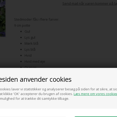
Send mail når varen kommer på la
Stedmoder fås i flere farver.
9 cm potte
Gul
Lys gul
Mørk blå
Lys blå
Hvid
Hvid med øje
Orange
Rød / Rosa
siden anvender cookies
Pris ved køb af min. 1 stk.
ookies laver vi statistikker og analyserer besøg på siden for at sikre, at 
t klikke 'OK' accepterer du brugen af cookies.
Læs mere om vores cookiep
12,00
DKK
 mulighed for at trække dit samtykke tilbage.