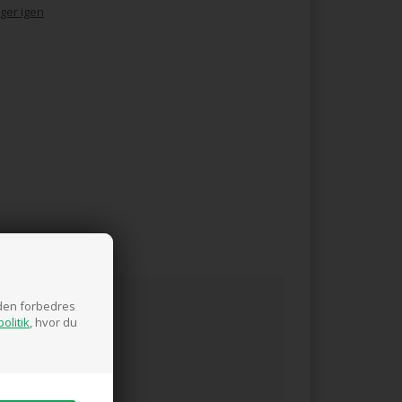
ger igen
siden forbedres
olitik
, hvor du