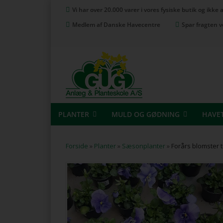
Vi har over 20.000 varer i vores fysiske butik og ikke
Medlem af Danske Havecentre
Spar fragten v
PLANTER
MULD OG GØDNING
HAVE
Forside
»
Planter
»
Sæsonplanter
»
Forårs blomster t