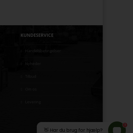
KUNDESERVICE
Handelsbetingelser
Nyheder
Tilbud
Om os
Levering
1
👋 Har du brug for hjælp?