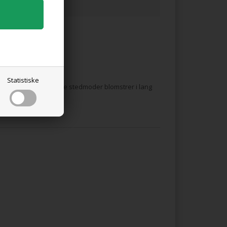
Statistiske
rskellige farver. Have stedmoder blomstrer i lang