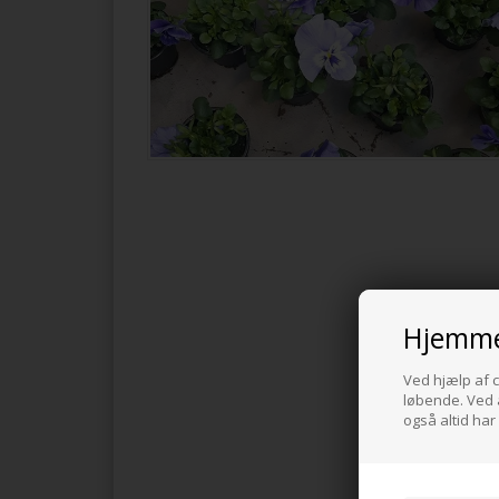
Hjemme
Ved hjælp af c
løbende. Ved a
også altid har