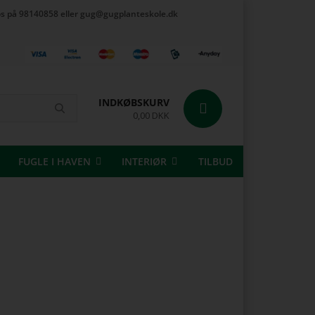
t os på 98140858 eller gug@gugplanteskole.dk
INDKØBSKURV
0,00 DKK
FUGLE I HAVEN
INTERIØR
TILBUD