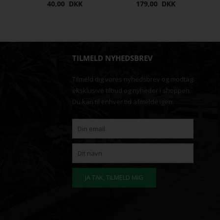
40,00 DKK
179,00 DKK
TILMELD NYHEDSBREV
Tilmeld dig vores nyhedsbrev og modtag
eksklusive tilbud og nyheder i shoppen.
Du kan til enhver tid afmelde igen.