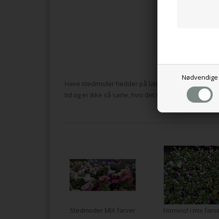
Nødvendige
Have stedmoder hedder på latin Viola x wittrockiana
tid og er ikke så sarte, hvis det er lidt koldt om natten 
Stedmoder MIX farver
Hornviol i mix farv