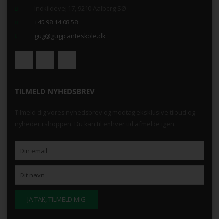
Indkildevej 17, 9210 Aalborg SØ
+45 98 14 08 58
gug@gugplanteskole.dk
TILMELD NYHEDSBREV
Tilmeld dig vores nyhedsbrev og modtag eksklusive tilbud og
nyheder i shoppen. Du kan til enhver tid afmelde igen.