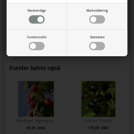
Nødvendige
Markedsføring
Funktionelle
Statistiske
Blåbær Brazel Berry 'Jelly Bean'
250,00 DKK
Kunder købte også
Hindbær `Algonquin`
Solbær 'Titania'
95,00 DKK
175,00 DKK