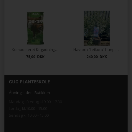
Komposteret Kogødning 40 ltr.
Havtorn `Leikora` hunplante
75,00 DKK
240,00 DKK
GUG PLANTESKOLE
Åbningstider i Butikken
Mandag - Fredag kl.9.00 -17.30
Lørdag kl.10.00 - 15.00
Søndag kl.10.00 - 15.00
.