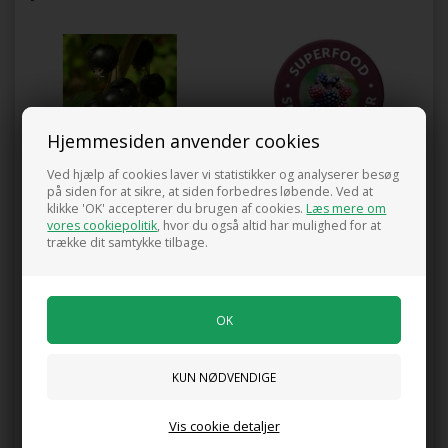
Hjemmesiden anvender cookies
Solbær 'Titania'
Tornfri brombær 'Triple Crown'
Ved hjælp af cookies laver vi statistikker og analyserer besøg
175,00 DKK
180,00 DKK
på siden for at sikre, at siden forbedres løbende. Ved at
klikke 'OK' accepterer du brugen af cookies.
Læs mere om
vores cookiepolitik
, hvor du også altid har mulighed for at
trække dit samtykke tilbage.
Blåbær 'Patriot'
Amerikansk blåbær 'Goldtraube'
245,00 DKK
245,00 DKK
Vis cookie detaljer