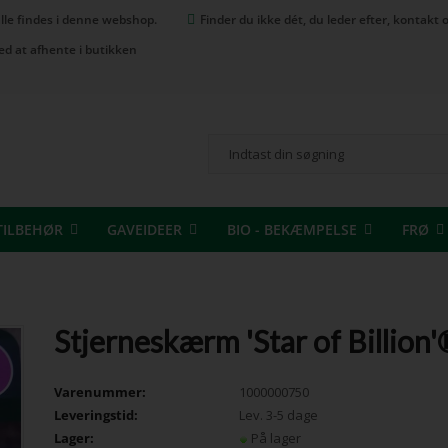
 alle findes i denne webshop.
Finder du ikke dét, du leder efter, kontak
ed at afhente i butikken
TILBEHØR
GAVEIDEER
BIO - BEKÆMPELSE
FRØ
Stjerneskærm 'Star of Billion'
Varenummer:
1000000750
Leveringstid:
Lev. 3-5 dage
Lager:
På lager