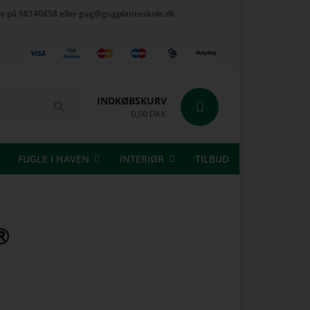
t os på 98140858 eller gug@gugplanteskole.dk
INDKØBSKURV
0,00 DKK
FUGLE I HAVEN
INTERIØR
TILBUD
®