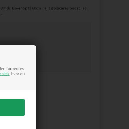
8 mdr. Bliver op til 60cm Høj og placeres bedst i sol.
ve.
siden forbedres
olitik
, hvor du