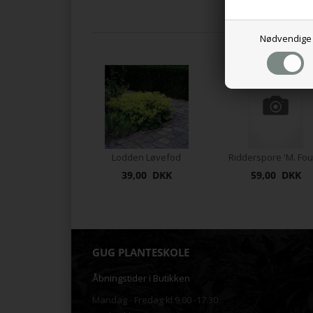
Nødvendige
Lodden Løvefod
39,00 DKK
59,00 DKK
GUG PLANTESKOLE
Åbningstider i Butikken
Mandag - Fredag kl.9.00 -17.30