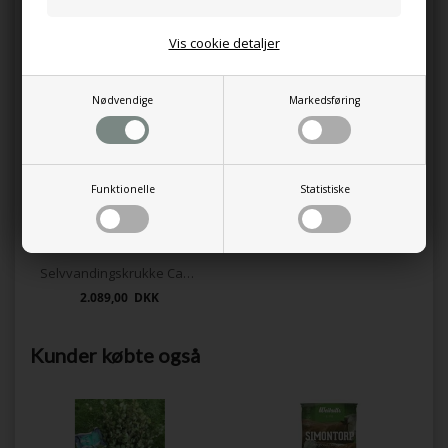
Vis cookie detaljer
Salvia `AZURE SNOW`
Due-Skabiose 'Butterfly Blue'
165,00 DKK
89,00 DKK
Nødvendige
Markedsføring
Funktionelle
Statistiske
Selvvandingskrukke Caviar Black
2.089,00 DKK
Kunder købte også