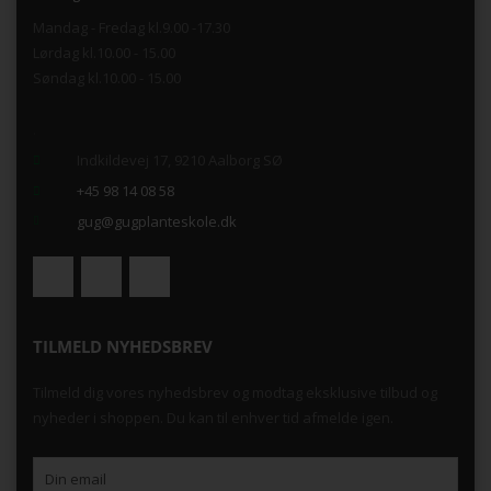
Mandag - Fredag kl.9.00 -17.30
Lørdag kl.10.00 - 15.00
Søndag kl.10.00 - 15.00
.
Indkildevej 17, 9210 Aalborg SØ
+45 98 14 08 58
gug@gugplanteskole.dk
TILMELD NYHEDSBREV
Tilmeld dig vores nyhedsbrev og modtag eksklusive tilbud og
nyheder i shoppen. Du kan til enhver tid afmelde igen.