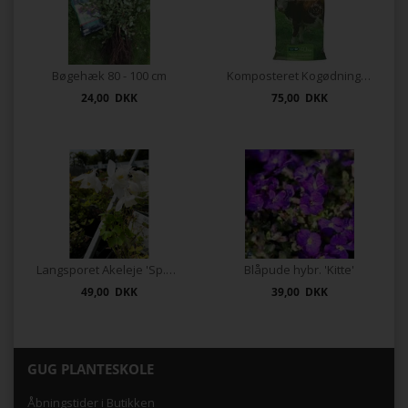
Bøgehæk 80 - 100 cm
Komposteret Kogødning 40 ltr.
24,00 DKK
75,00 DKK
Langsporet Akeleje 'Sp.Magie White'
Blåpude hybr. 'Kitte'
49,00 DKK
39,00 DKK
GUG PLANTESKOLE
Åbningstider i Butikken