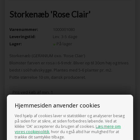
Storkenæb 'Rose Clair'
Varenummer:
1000001080
Leveringstid:
Lev. 3-5 dage
Lager:
På lager
Storkenæb (GERANIUM oxo. 'Rose Clair')
Blomster farven er rosa i 6-9 mdr. Bliver op til 30cm høj og trives
bedst i sol/halvskygge. Plantes med 5-6 planter pr. m2.
Potte størrelse 10 cm, dansk produceret.
Pris ved køb af min. 1
59,00
DKK
Hjemmesiden anvender cookies
Ved hjælp af cookies laver vi statistikker og analyserer besøg
på siden for at sikre, at siden forbedres løbende. Ved at
klikke 'OK' accepterer du brugen af cookies.
Læs mere om
vores cookiepolitik
, hvor du også altid har mulighed for at
0 anmeldelser
trække dit samtykke tilbage.