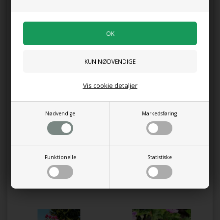
Tilføj anmeldelse
Produktet er endnu ikke anmeldt.
Skriv en anmeldelse.
Storkenæb (GERANIUM oxo. 'Rose Clair')
Sælges i 10 cm. potte.
Kunder købte også
Vis cookie detaljer
Nødvendige
Markedsføring
Funktionelle
Statistiske
Champost Jordforbedring 50L
Indianer Mynte 'Blue Fortune'
90,00 DKK
89,00 DKK