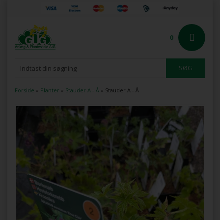
0
Forside
»
Planter
»
Stauder A - Å
»
Stauder A - Å