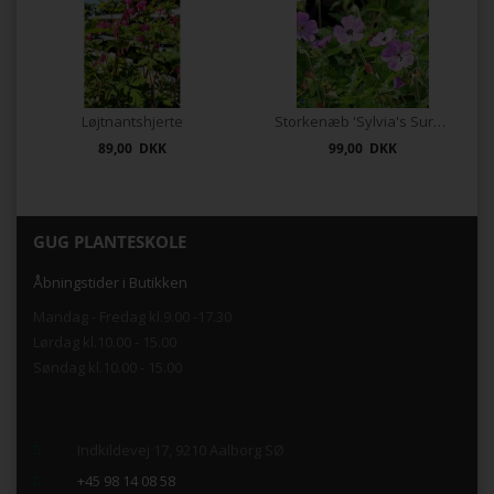
Løjtnantshjerte
Storkenæb 'Sylvia's Surprise'®
89,00 DKK
99,00 DKK
GUG PLANTESKOLE
Åbningstider i Butikken
Mandag - Fredag kl.9.00 -17.30
Lørdag kl.10.00 - 15.00
Søndag kl.10.00 - 15.00
.
Indkildevej 17, 9210 Aalborg SØ
+45 98 14 08 58