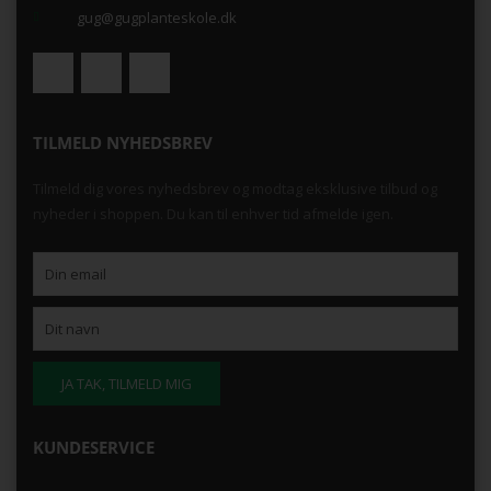
gug@gugplanteskole.dk
TILMELD NYHEDSBREV
Tilmeld dig vores nyhedsbrev og modtag eksklusive tilbud og
nyheder i shoppen. Du kan til enhver tid afmelde igen.
KUNDESERVICE