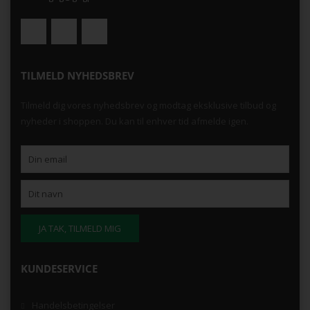
TILMELD NYHEDSBREV
Tilmeld dig vores nyhedsbrev og modtag eksklusive tilbud og
nyheder i shoppen. Du kan til enhver tid afmelde igen.
KUNDESERVICE
Handelsbetingelser