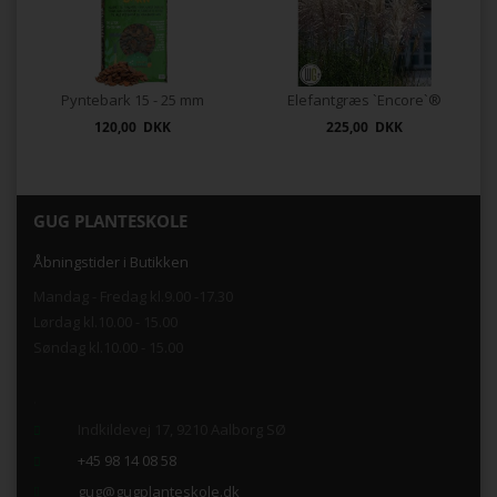
Pyntebark 15 - 25 mm
Elefantgræs `Encore`®
120,00 DKK
225,00 DKK
GUG PLANTESKOLE
Åbningstider i Butikken
Mandag - Fredag kl.9.00 -17.30
Lørdag kl.10.00 - 15.00
Søndag kl.10.00 - 15.00
.
Indkildevej 17, 9210 Aalborg SØ
+45 98 14 08 58
gug@gugplanteskole.dk