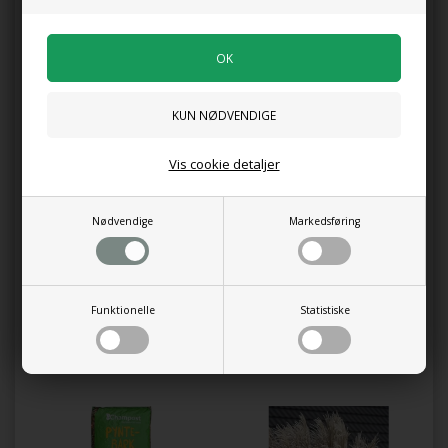
Tilføj anmeldelse
Produktet er endnu ikke anmeldt.
Skriv en anmeldelse.
16 ltr. pose
Kunder købte også
Vis cookie detaljer
Nødvendige
Markedsføring
Funktionelle
Statistiske
Græsfrø fritidshus 0,8 kg
Græsfrø Turfline 100 g.
119,95 DKK
55,00 DKK