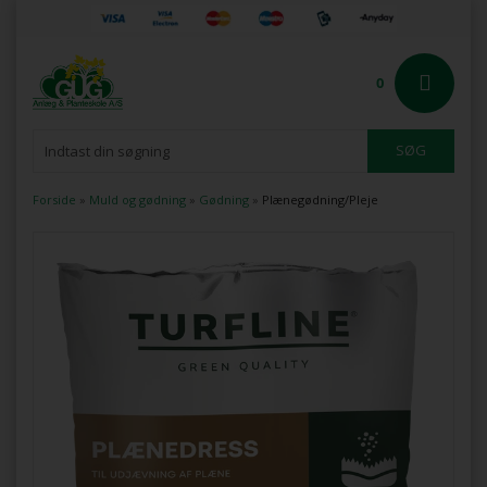
0
Forside
»
Muld og gødning
»
Gødning
»
Plænegødning/Pleje