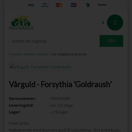
0
Forside
»
Planter
»
Buske
»
De tidligtblomstrende
Vårguld - Forsythia 'Goldraush'
Varenummer:
1000002887
Leveringstid:
Lev. 3-5 dage
Lager:
På lager
5 liter potte
Rigtbærende med blomstring på årsskuddene. Stor bred busk,