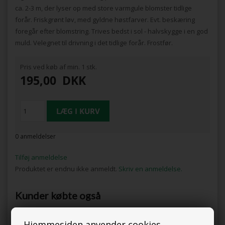
ca. 2-3 m, der lyser op med store varmgule blomster tidlige
forår. Friskgrønt løv, med gyldne høstfarver. Evt. beskæring
foregår efter blomstring. Trives bedst i sol - halvskygge i en god
muld. Velegnet til drivning i det tidlige forår. Frostfør.
Pris ved køb af min. 1 stk.
195,00
DKK
0 anmeldelser
Tilføj anmeldelse
Produktet er endnu ikke anmeldt.
Skriv en anmeldelse.
Kunder købte også
Hjemmesiden anvender cookies