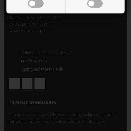
Åbningstider i Butikken
Mandag - Fredag kl.9.00 -17.30
Lørdag kl.10.00 - 15.00
Søndag kl.10.00 - 15.00
.
Indkildevej 17, 9210 Aalborg SØ
+45 98 14 08 58
gug@gugplanteskole.dk
TILMELD NYHEDSBREV
Tilmeld dig vores nyhedsbrev og modtag eksklusive tilbud og
nyheder i shoppen. Du kan til enhver tid afmelde igen.