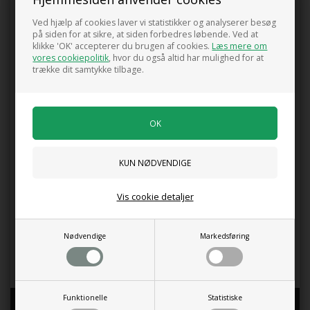
Ved hjælp af cookies laver vi statistikker og analyserer besøg
på siden for at sikre, at siden forbedres løbende. Ved at
klikke 'OK' accepterer du brugen af cookies.
Læs mere om
vores cookiepolitik
, hvor du også altid har mulighed for at
trække dit samtykke tilbage.
Bøgehæk 80 - 100 cm
Purpursolhat 'Magnus'
24,00 DKK
49,00 DKK
Vis cookie detaljer
Paeonia 'Sarah Bernhardt'
Buskpotentil 'Lovely Pink' (R)
Nødvendige
Markedsføring
210,00 DKK
150,00 DKK
Funktionelle
Statistiske
GUG PLANTESKOLE